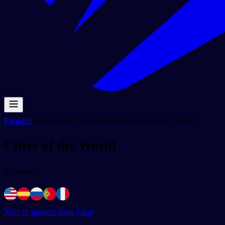
Paquets
/
Science & Environment
/
Cities of the World
Cities of the World
25
mots
Voir le paquet dans l'app