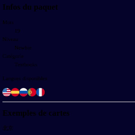
Infos du paquet
Mots
19
Niveau
Newbie
Catégorie
Textbooks
Langues disponibles
Exemples de cartes
北京