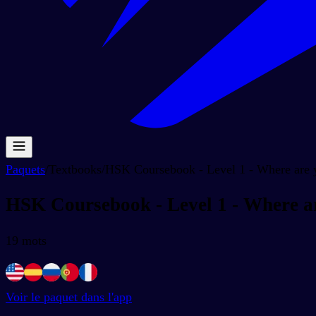
Paquets
/
Textbooks
/
HSK Coursebook - Level 1 - Where are 
HSK Coursebook - Level 1 - Where a
19
mots
Voir le paquet dans l'app