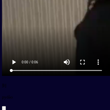
到
py
dào