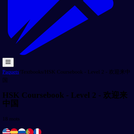
Paquets
/
Textbooks
/
HSK Coursebook - Level 2 - 欢迎来中
国
HSK Coursebook - Level 2 - 欢迎来
中国
18
mots