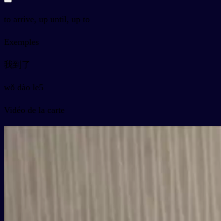
to arrive, up until, up to
Exemples
我到了
wǒ dào le5
Vidéo de la carte