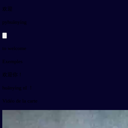
欢迎
py
huānyíng
to welcome
Exemples
欢迎你！
huānyíng nǐ ！
Vidéo de la carte