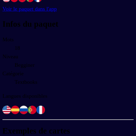
Voir le paquet dans l'app
Infos du paquet
Mots
18
Niveau
Begginer
Catégorie
Textbooks
Langues disponibles
Exemples de cartes