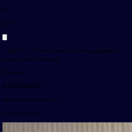
吧
py
ba
....right?, ....ok? (modal particle indicating suggestion,
request or mild command)
Exemples
这本书是你的吧？
zhè běn shū shì nǐ de ba ？
Vidéo de la carte