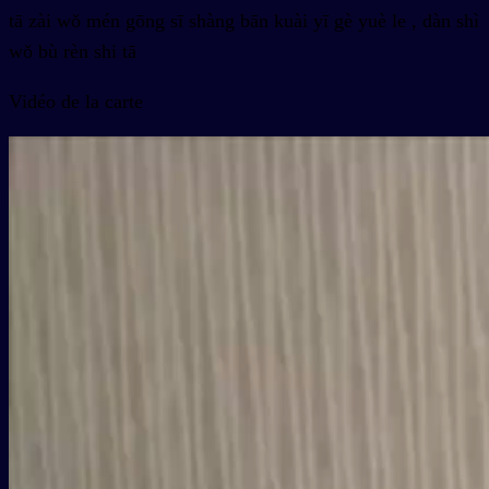
tā zài wǒ mén gōng sī shàng bān kuài yī gè yuè le , dàn shì
wǒ bù rèn shi tā
Vidéo de la carte