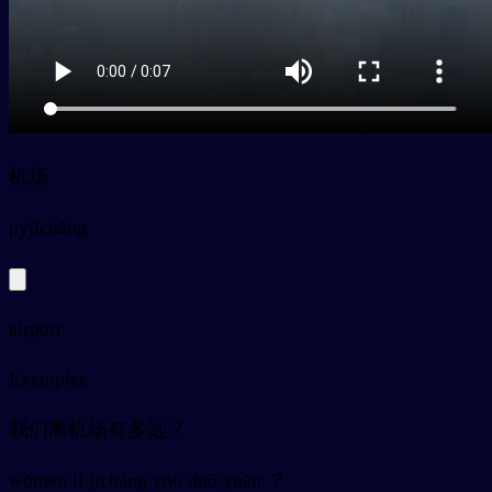
机场
py
jīchǎng
airport
Exemples
我们离机场有多远？
wǒmen lí jīchǎng yǒu duō yuǎn ？