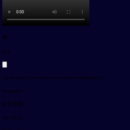
啊
py
a
(at the end of a sentence to express enthusiasm)
Exemples
好可爱啊
hǎo kě ài a