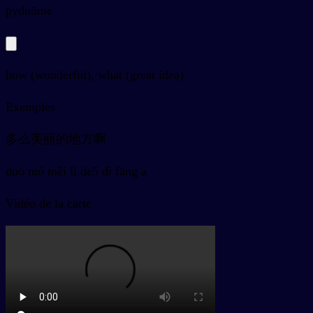
py
duōme
how (wonderful), what (great idea)
Exemples
多么美丽的地方啊
duō mó měi lì de5 dì fāng a
Vidéo de la carte