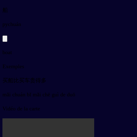
船
py
chuán
boat
Exemples
买船比买车贵得多
mǎi chuán bǐ mǎi chē guì de duō
Vidéo de la carte