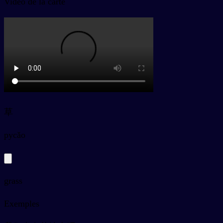
Vidéo de la carte
草
py
cǎo
grass
Exemples