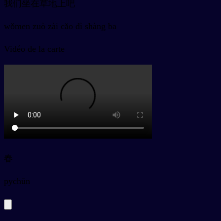
我们坐在草地上吧
wǒmen zuò zài cǎo dì shàng ba
Vidéo de la carte
春
py
chūn