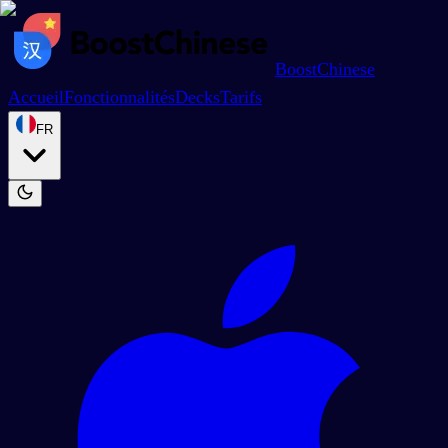
BoostChinese
Accueil
Fonctionnalités
Decks
Tarifs
FR