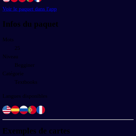
Voir le paquet dans l'app
Infos du paquet
Mots
25
Niveau
Begginer
Catégorie
Textbooks
Langues disponibles
Exemples de cartes