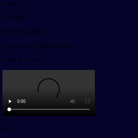
spring
Exemples
春天来了,花都开了
chūn tiān lái le , huā dōu kāi le
Vidéo de la carte
多么