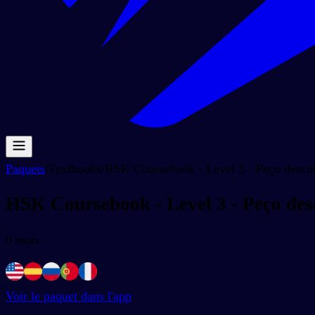
Paquets
/
Textbooks
/
HSK Coursebook - Level 3 - Peço descul
HSK Coursebook - Level 3 - Peço des
0
mots
Voir le paquet dans l'app