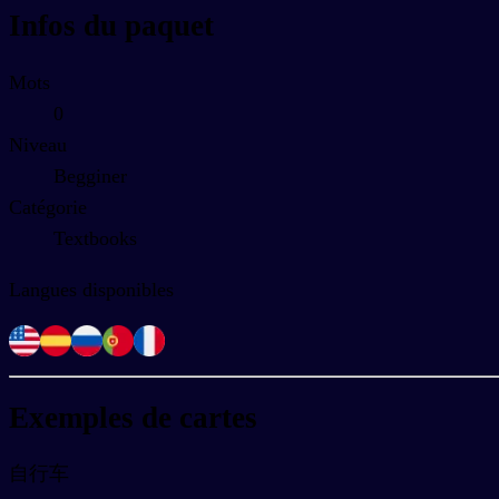
Infos du paquet
Mots
0
Niveau
Begginer
Catégorie
Textbooks
Langues disponibles
Exemples de cartes
自行车