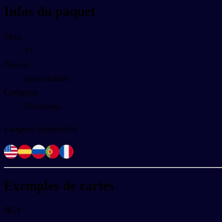
Infos du paquet
Mots
47
Niveau
Intermediate
Catégorie
Textbooks
Langues disponibles
Exemples de cartes
果汁