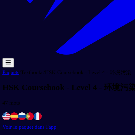
Paquets
/
Textbooks
/
HSK Coursebook - Level 4 - 环境污染
HSK Coursebook - Level 4 - 环境污
47
mots
Voir le paquet dans l'app