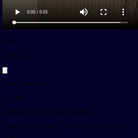
表扬
py
biǎoyáng
to praise, commend
Exemples
你这么说太好了,我不值得你这么表扬
nǐ zhè me shuō tài hǎo le , wǒ bù zhí de nǐ zhè me biǎo
yáng