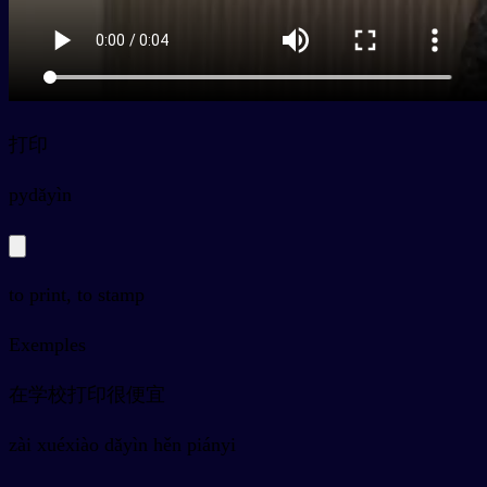
打印
py
dǎyìn
to print, to stamp
Exemples
在学校打印很便宜
zài xuéxiào dǎyìn hěn piányi