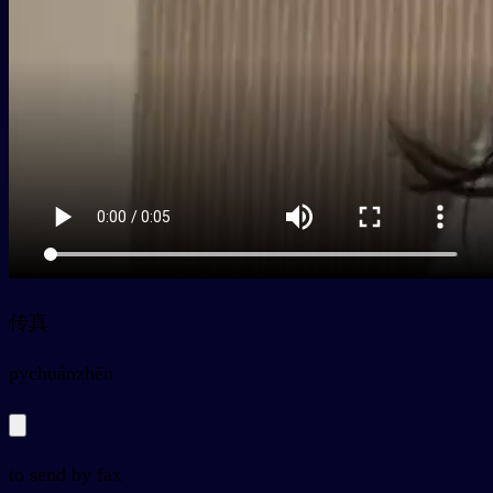
传真
py
chuánzhēn
to send by fax