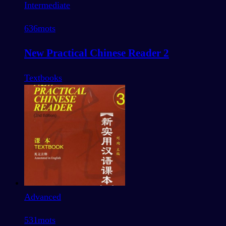
Intermediate
636
mots
New Practical Chinese Reader 2
Textbooks
Advanced
531
mots