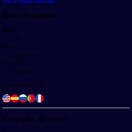
Voir le paquet dans l'app
Infos du paquet
Mots
39
Niveau
Intermediate
Catégorie
Textbooks
Langues disponibles
Exemples de cartes