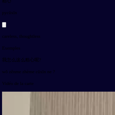
粗心
py
cūxīn
careless, thoughtless
Exemples
我怎么这么粗心呢?
wǒ zěnme zhème cūxīn ne ?
Vidéo de la carte