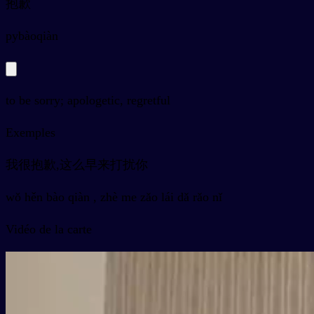
抱歉
py
bàoqiàn
to be sorry; apologetic, regretful
Exemples
我很抱歉,这么早来打扰你
wǒ hěn bào qiàn , zhè me zǎo lái dǎ rǎo nǐ
Vidéo de la carte