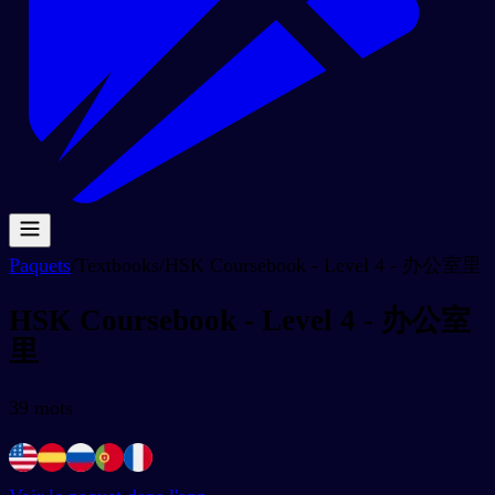
Paquets
/
Textbooks
/
HSK Coursebook - Level 4 - 办公室里
HSK Coursebook - Level 4 - 办公室
里
39
mots