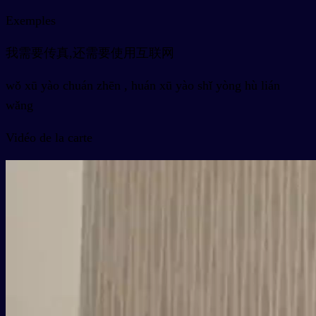
Exemples
我需要传真,还需要使用互联网
wǒ xū yào chuán zhēn , huán xū yào shǐ yòng hù lián
wǎng
Vidéo de la carte