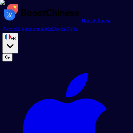
BoostChinese
Accueil
Fonctionnalités
Decks
Tarifs
FR