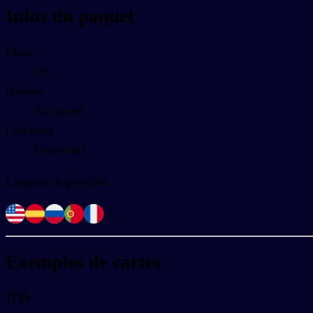
Infos du paquet
Mots
58
Niveau
Advanced
Catégorie
Textbooks
Langues disponibles
Exemples de cartes
打扮