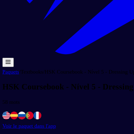
Paquets
/
Textbooks
/
HSK Coursebook - Nível 5 - Dressing U
HSK Coursebook - Nível 5 - Dressin
58
mots
Voir le paquet dans l'app