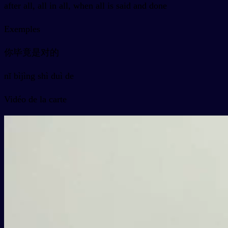
after all, all in all, when all is said and done
Exemples
你毕竟是对的
nǐ bìjìng shì duì de
Vidéo de la carte