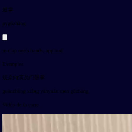
鼓掌
py
gǔzhǎng
to clap one's hands, applaud
Exemples
观众向演员们鼓掌
guānzhòng xiàng yǎnyuán men gǔzhǎng
Vidéo de la carte