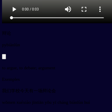
辩论
py
biànlùn
to argue, to debate; argument
Exemples
我们学校今天有一场辩论会
wǒmen xuéxiào jīntiān yǒu yī cháng biànlùn huì