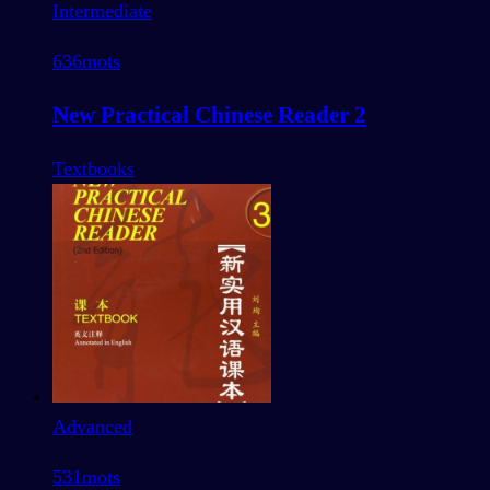
Intermediate
636
mots
New Practical Chinese Reader 2
Textbooks
Advanced
531
mots