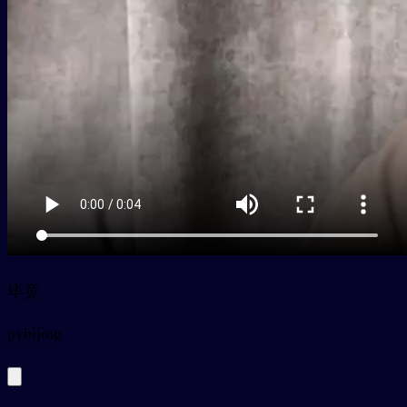
毕竟
py
bìjìng