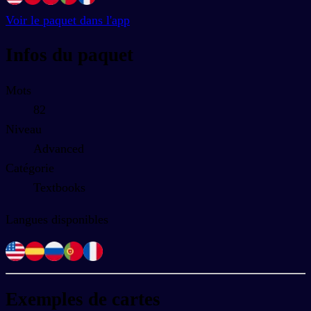
Voir le paquet dans l'app
Infos du paquet
Mots
82
Niveau
Advanced
Catégorie
Textbooks
Langues disponibles
Exemples de cartes