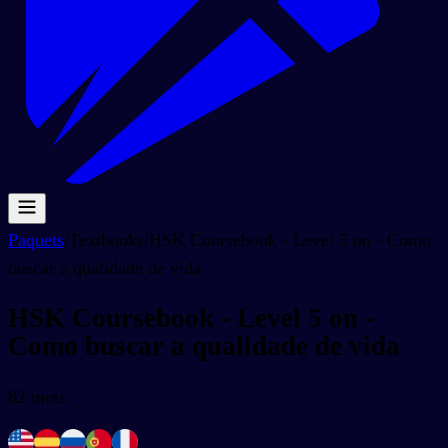
Paquets
/
Textbooks
/
HSK Coursebook - Level 5 on - Como
buscar a qualidade de vida
HSK Coursebook - Level 5 on -
Como buscar a qualidade de vida
82
mots