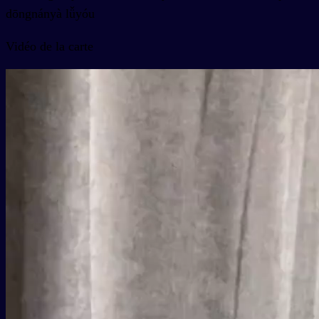
dōngnányà lǚyóu
Vidéo de la carte