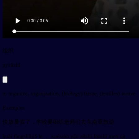
组织
py
zǔzhī
to organize; organization, (biology) tissue, (textiles) weave
Exemples
快放暑假了，学校要组织老师们去东南亚旅游
kuài fàngshǔjiǎ le ， xuéxiào yào zǔzhī lǎoshī men qù