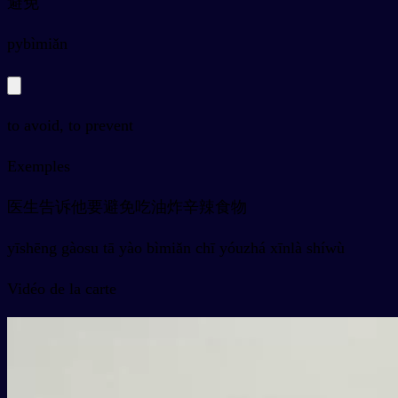
避免
py
bìmiǎn
to avoid, to prevent
Exemples
医生告诉他要避免吃油炸辛辣食物
yīshēng gàosu tā yào bìmiǎn chī yóuzhá xīnlà shíwù
Vidéo de la carte