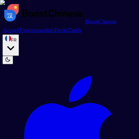
BoostChinese
Accueil
Fonctionnalités
Decks
Tarifs
FR