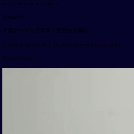
to love and respect, adore
Exemples
梵高是一位备受世界人民爱戴的画家
fángāo shì yī wèi bèi shòu shìjiè rénmín àidài de huàjiā
Vidéo de la carte