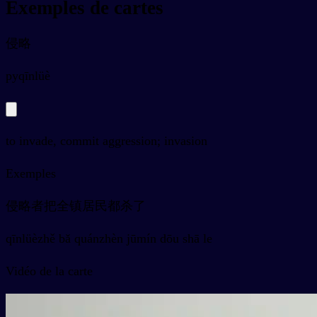
Exemples de cartes
侵略
py
qīnlüè
to invade, commit aggression; invasion
Exemples
侵略者把全镇居民都杀了
qīnlüèzhě bǎ quánzhèn jūmín dōu shā le
Vidéo de la carte