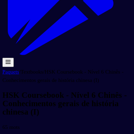
Paquets
/
Textbooks
/
HSK Coursebook - Nível 6 Chinês -
Conhecimentos gerais de história chinesa (I)
HSK Coursebook - Nível 6 Chinês -
Conhecimentos gerais de história
chinesa (I)
65
mots