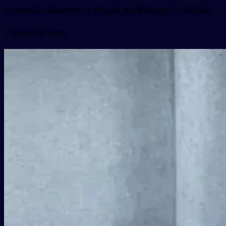
tāmen zài wàiguórén de tǒngzhì xià shēnghuó le duōnián
Vidéo de la carte