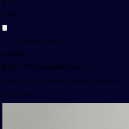
抱负
py
bàofù
aspiration, ambition, lofty aim
Exemples
他曾是一个有抱负的职业足球运动员
tā céng shì yī gè yǒu bàofù de zhíyè zúqiú yùndòngyuán
Vidéo de la carte