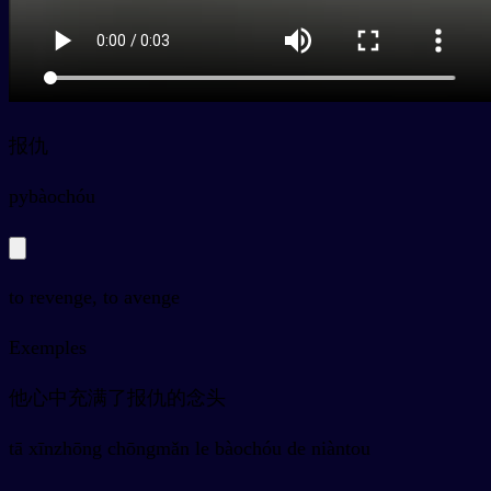
报仇
py
bàochóu
to revenge, to avenge
Exemples
他心中充满了报仇的念头
tā xīnzhōng chōngmǎn le bàochóu de niàntou