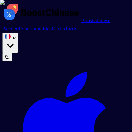
BoostChinese
Accueil
Fonctionnalités
Decks
Tarifs
FR