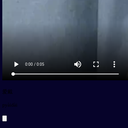
爱戴
py
àidài