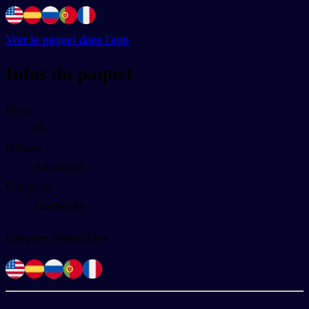
Voir le paquet dans l'app
Infos du paquet
Mots
65
Niveau
Advanced
Catégorie
Textbooks
Langues disponibles