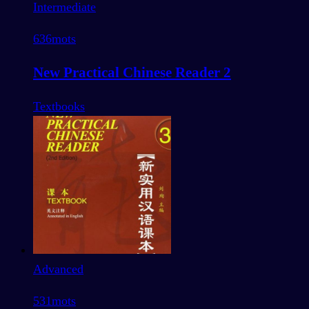
Intermediate
636
mots
New Practical Chinese Reader 2
Textbooks
Advanced
531
mots