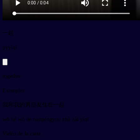
一起
py
yìqǐ
together
Exemples
我和我的男朋友住在一起
wǒ hé wǒ de nánpéngyou zhù zài yìqǐ
Vidéo de la carte