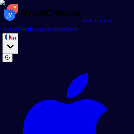
BoostChinese
Accueil
Fonctionnalités
Decks
Tarifs
FR