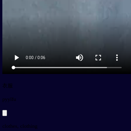
衣服
py
yīfu
clothes, clothing