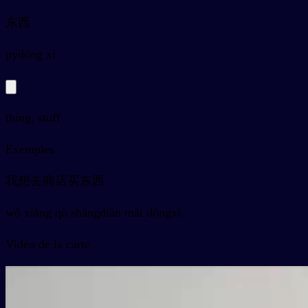
东西
py
dōng xi
thing, stuff
Exemples
我想去商店买东西
wǒ xiǎng qù shāngdiàn mǎi dōngxi
Vidéo de la carte