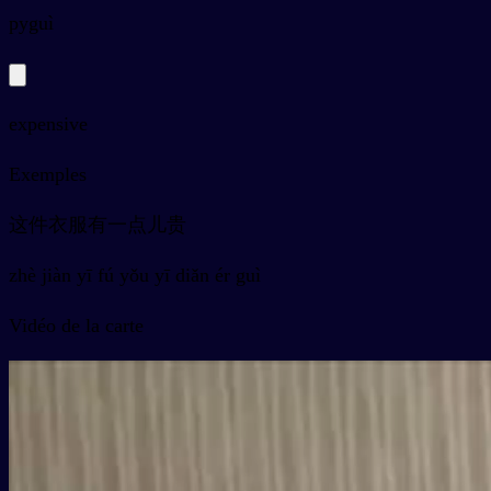
py
guì
expensive
Exemples
这件衣服有一点儿贵
zhè jiàn yī fú yǒu yī diǎn ér guì
Vidéo de la carte