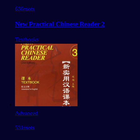
636
mots
New Practical Chinese Reader 2
Textbooks
Advanced
531
mots