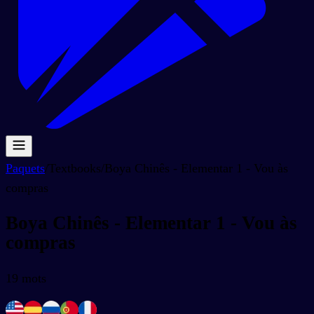
Paquets
/
Textbooks
/
Boya Chinês - Elementar 1 - Vou às
compras
Boya Chinês - Elementar 1 - Vou às
compras
19
mots