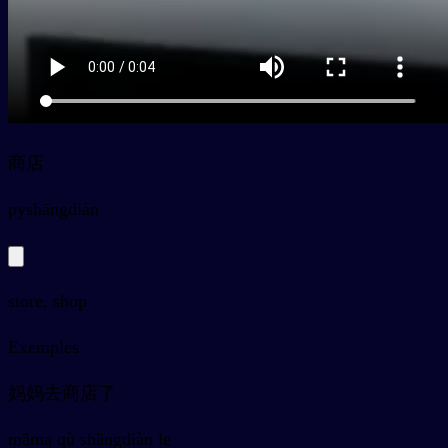
商店
py
shāngdiàn
store, shop
Exemples
妈妈去商店了
māma qù shāngdiàn le