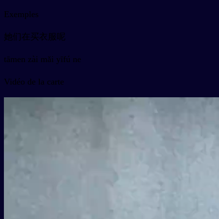
Exemples
她们在买衣服呢
tāmen zài mǎi yīfú ne
Vidéo de la carte