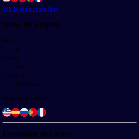
Voir le paquet dans l'app
Infos du paquet
Mots
19
Niveau
Newbie
Catégorie
Textbooks
Langues disponibles
Exemples de cartes