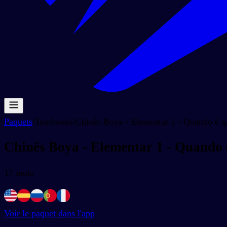
Paquets
/
Textbooks
/
Chinês Boya - Elementar 1 - Quando é qu
Chinês Boya - Elementar 1 - Quando é
17
mots
Voir le paquet dans l'app