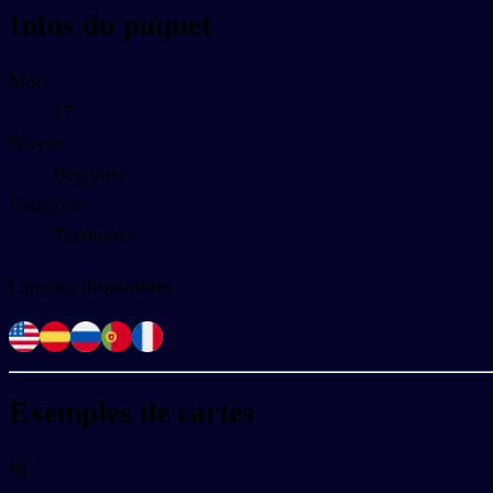
Infos du paquet
Mots
17
Niveau
Begginer
Catégorie
Textbooks
Langues disponibles
Exemples de cartes
错