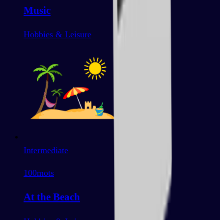
Music
Hobbies & Leisure
Intermediate
100
mots
At the Beach