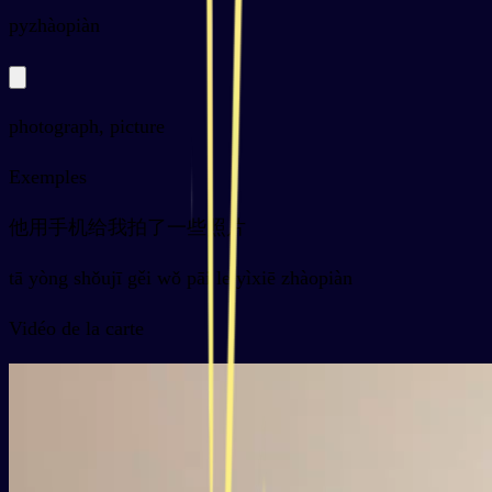
py
zhàopiàn
photograph, picture
Exemples
他用手机给我拍了一些照片
tā yòng shǒujī gěi wǒ pāi le yìxiē zhàopiàn
Vidéo de la carte