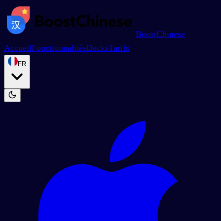
BoostChinese
Accueil
Fonctionnalités
Decks
Tarifs
FR