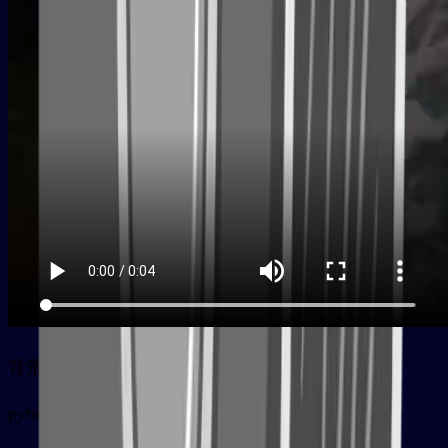
背景
py
bèijǐng