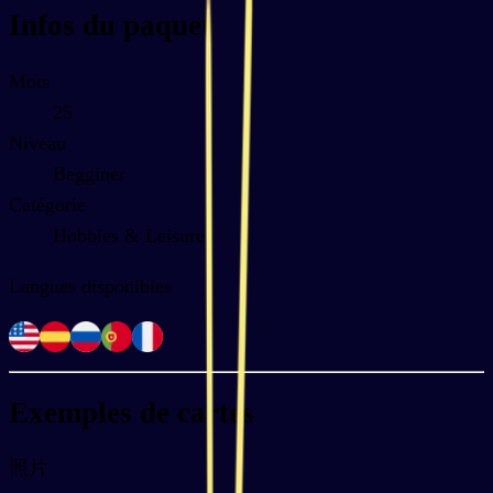
Infos du paquet
Mots
25
Niveau
Begginer
Catégorie
Hobbies & Leisure
Langues disponibles
Exemples de cartes
照片