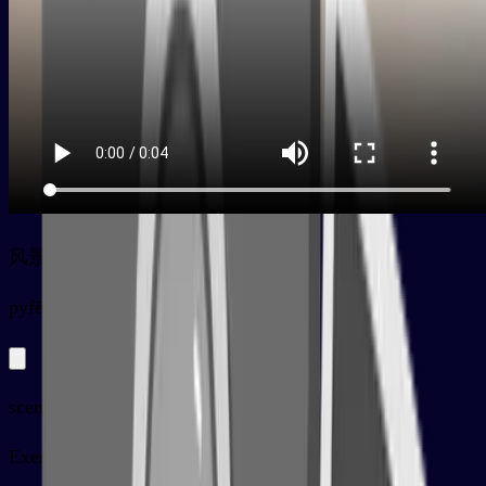
风景
py
fēngjǐng
scenary, landscape
Exemples