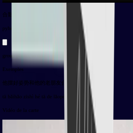
合影
py
héyǐng
group photo; to take a joint photo
Exemples
他摆好姿势和他的老朋友合影
tā bǎihǎo zīshì hé tā de lǎopéngyou héyǐng
Vidéo de la carte