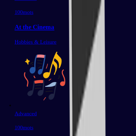
100
mots
At the Cinema
Hobbies & Leisure
Advanced
100
mots