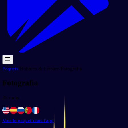
Paquets
/
Hobbies & Leisure
/
Fotografia
Fotografia
25
mots
Voir le paquet dans l'app