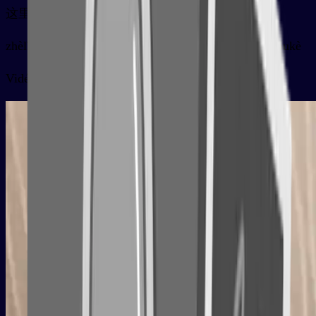
这里优美的风景吸引了越来越多的游客
zhèlǐ yōuměi de fēngjǐng xīyǐn le yuèláiyuè duō de yóukè
Vidéo de la carte