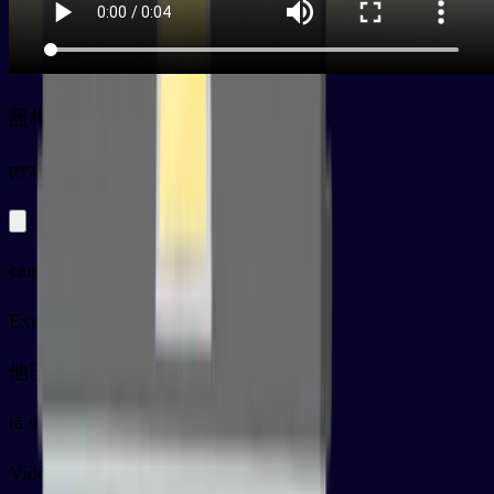
照相机
py
zhàoxiàngjī
camera
Exemples
他已经准备好照相机了。
tā yǐ jīng zhǔn bèi hǎo zhào xiàng jī le 。
Vidéo de la carte