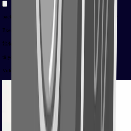
background, backdrop, context, (fig.) powerful backer
Exemples
她有个主意, 以纯白色为背景拍摄
tā yǒu gè zhǔyi , yǐ chúnbáisè wèi bèijǐng pāishè
Vidéo de la carte