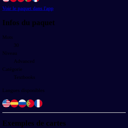
Voir le paquet dans l'app
Infos du paquet
Mots
30
Niveau
Advanced
Catégorie
Textbooks
Langues disponibles
Exemples de cartes