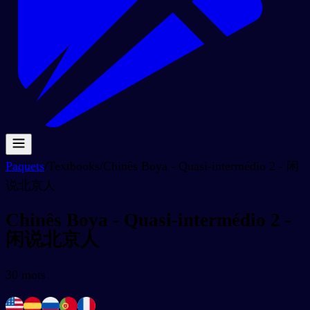
Paquets
/
Textbooks
/
Chinês Boya - Quasi-intermédio 2 - 闲
说北京人
Chinês Boya - Quasi-intermédio 2 -
闲说北京人
30
mots