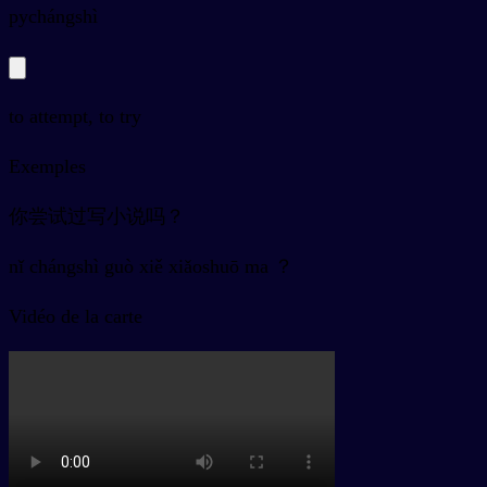
py
chángshì
to attempt, to try
Exemples
你尝试过写小说吗？
nǐ chángshì guò xiě xiǎoshuō ma ？
Vidéo de la carte