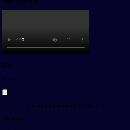
Vidéo de la carte
移民
py
yímín
to immigrate, to migrate; emigrant, immigrant
Exemples