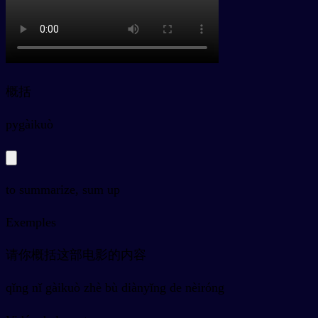
概括
py
gàikuò
to summarize, sum up
Exemples
请你概括这部电影的内容
qǐng nǐ gàikuò zhè bù diànyǐng de nèiróng