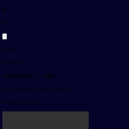
醋
py
cù
vinegar
Exemples
他在面条里放了一些醋
tā zài miàntiáo lǐ fàng le yìxiē cù
Vidéo de la carte