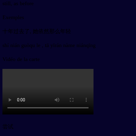
still, as before
Exemples
十年过去了, 她依然那么年轻
shí nián guòqu le , tā yīrán nàme niánqīng
Vidéo de la carte
尝试