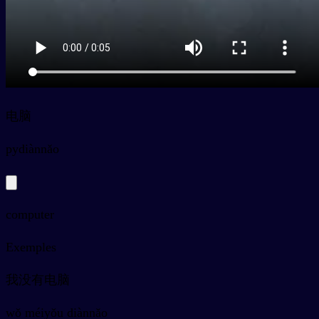
电脑
py
diànnǎo
computer
Exemples
我没有电脑
wǒ méiyǒu diànnǎo