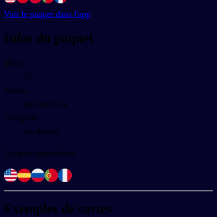
Voir le paquet dans l'app
Infos du paquet
Mots
31
Niveau
Intermediate
Catégorie
Textbooks
Langues disponibles
Exemples de cartes