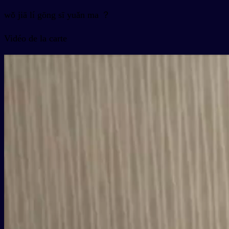
wǒ jiā lí gōng sī yuǎn ma ？
Vidéo de la carte