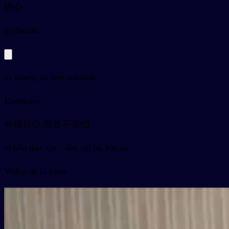
担心
py
dānxīn
to worry, to feel anxious
Exemples
他很担心,但是不害怕
tā hěn dān xīn , dàn shì bù hài pà
Vidéo de la carte