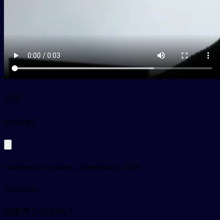
公司
py
gōngsī
(business) company, corporation, firm
Exemples
我家离公司远吗？