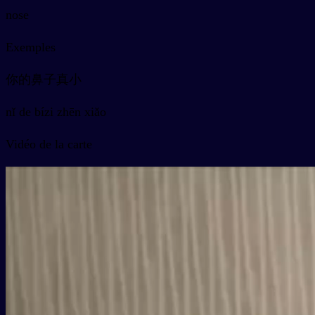
nose
Exemples
你的鼻子真小
nǐ de bízi zhēn xiǎo
Vidéo de la carte