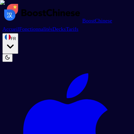
BoostChinese
Accueil
Fonctionnalités
Decks
Tarifs
FR