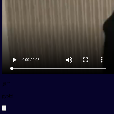
鼻子
py
bízi