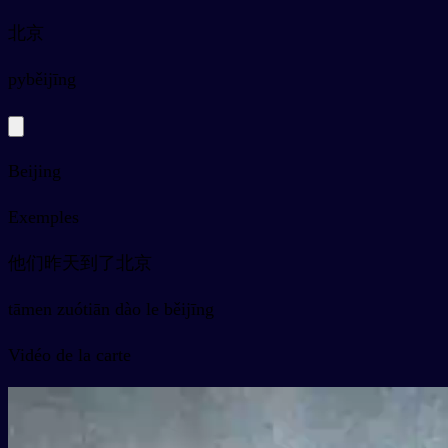
北京
py
běijīng
Beijing
Exemples
他们昨天到了北京
tāmen zuótiān dào le běijīng
Vidéo de la carte