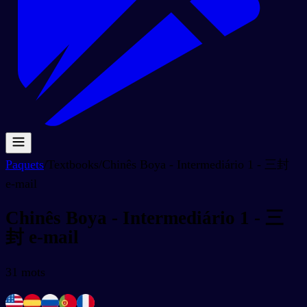
Paquets
/
Textbooks
/
Chinês Boya - Intermediário 1 - 三封
e-mail
Chinês Boya - Intermediário 1 - 三
封 e-mail
31
mots