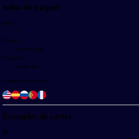
Infos du paquet
Mots
41
Niveau
Intermediate
Catégorie
Textbooks
Langues disponibles
Exemples de cartes
每