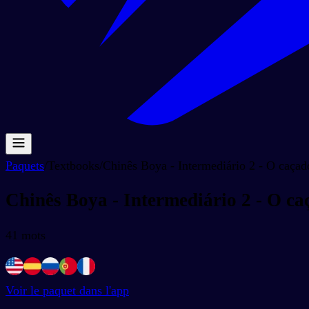
Paquets
/
Textbooks
/
Chinês Boya - Intermediário 2 - O caçador
Chinês Boya - Intermediário 2 - O caç
41
mots
Voir le paquet dans l'app