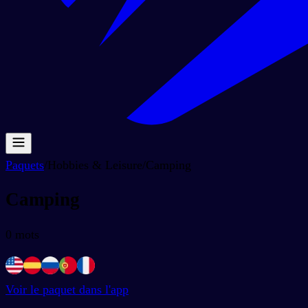
Paquets
/
Hobbies & Leisure
/
Camping
Camping
0
mots
Voir le paquet dans l'app