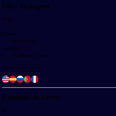
Infos du paquet
Mots
0
Niveau
Intermediate
Catégorie
Hobbies & Leisure
Langues disponibles
Exemples de cartes
河