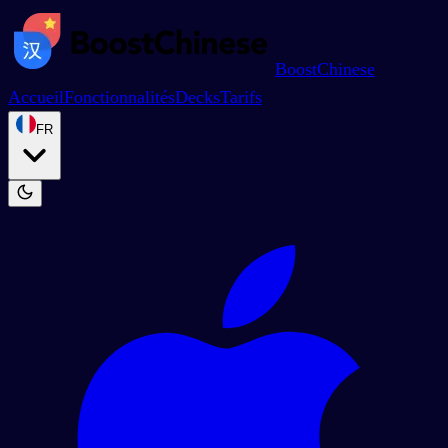
BoostChinese
Accueil
Fonctionnalités
Decks
Tarifs
FR