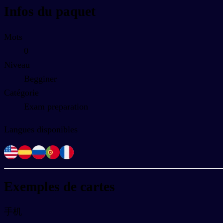
Infos du paquet
Mots
0
Niveau
Begginer
Catégorie
Exam preparation
Langues disponibles
Exemples de cartes
手机