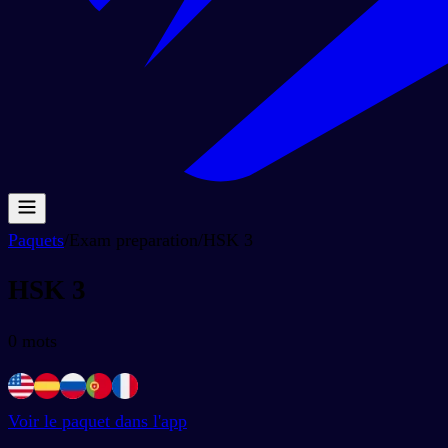
Paquets
/
Exam preparation
/
HSK 3
HSK 3
0
mots
Voir le paquet dans l'app