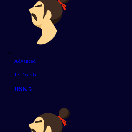
Advanced
1314
cards
HSK 5