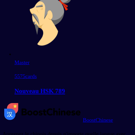
Master
5575
cards
Nouveau HSK 789
BoostChinese
Apprenez le chinois depuis n'importe quelle langue avec