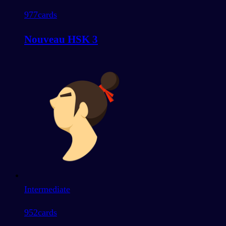
977
cards
Nouveau HSK 3
Intermediate
952
cards