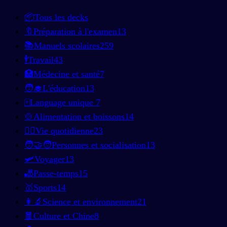
📦
Tous les decks
🔖
Préparation à l'examen
13
📚
Manuels scolaires
259
🕴️
Travail
43
🏥
Médecine et santé
7
🧑‍🎓
L'éducation
13
🀄
Language unique
7
🍲
Alimentation et boissons
14
🚶‍♂️
Vie quotidienne
23
🧑‍🤝‍🧑
Personnes et socialisation
13
🛩️
Voyager
13
🎳
Passe-temps
15
🥇
Sports
14
👩‍🔬
Science et environnement
21
🧧
Culture et Chine
8