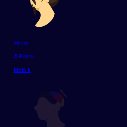
Master
2543
cards
HSK 6