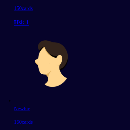
150
cards
Hsk 1
Newbie
150
cards