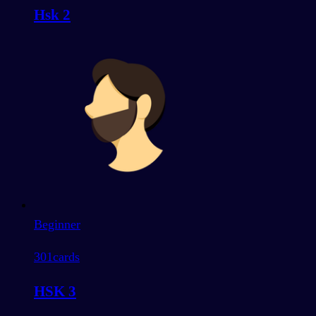
Hsk 2
Beginner
301
cards
HSK 3