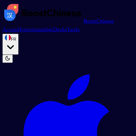
BoostChinese
Accueil
Fonctionnalités
Decks
Tarifs
FR