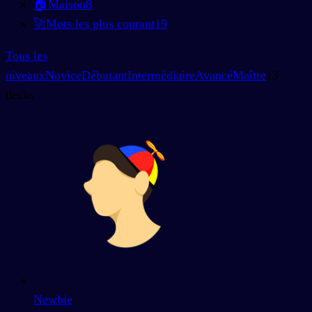
🏠
Maison
8
🚀
Mots les plus courant
19
Tous les
niveaux
Novice
Débutant
Intermédiaire
Avancé
Maître
13
decks
Newbie