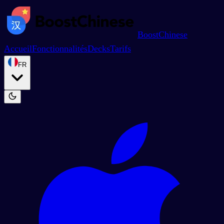
BoostChinese
Accueil
Fonctionnalités
Decks
Tarifs
FR