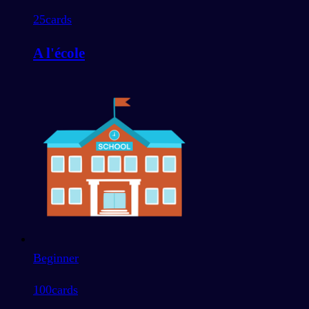
25
cards
A l'école
Beginner
100
cards