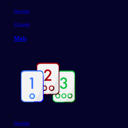
Newbie
12
cards
Mois
Newbie