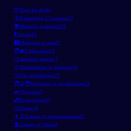
📦
Tous les decks
🔖
Préparation à l'examen
13
📚
Manuels scolaires
259
🕴️
Travail
43
🏥
Médecine et santé
7
🧑‍🎓
L'éducation
13
🀄
Language unique
7
🍲
Alimentation et boissons
14
🚶‍♂️
Vie quotidienne
23
🧑‍🤝‍🧑
Personnes et socialisation
13
🛩️
Voyager
13
🎳
Passe-temps
15
🥇
Sports
14
👩‍🔬
Science et environnement
21
🧧
Culture et Chine
8