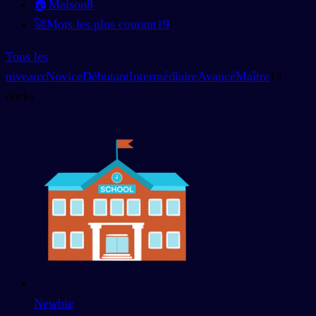
🏠
Maison
8
🚀
Mots les plus courant
19
Tous les
niveaux
Novice
Débutant
Intermédiaire
Avancé
Maître
13
decks
Newbie