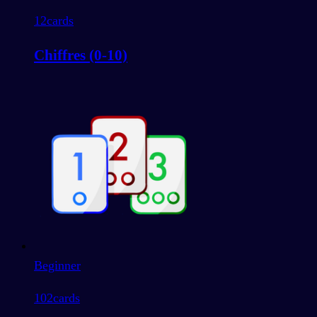
12
cards
Chiffres (0-10)
Beginner
102
cards