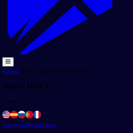
Paquets
/
Exam preparation
/
Nuevo HSK 1
Nuevo HSK 1
0
mots
Voir le paquet dans l'app