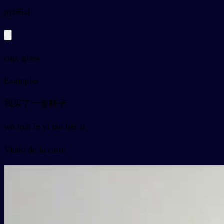
py
bēizi
cup, glass
Exemples
我买了一套杯子
wǒ mǎi le yí tào bēi zi
Vidéo de la carte