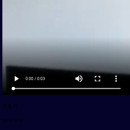
不客气
py
bú kèqi