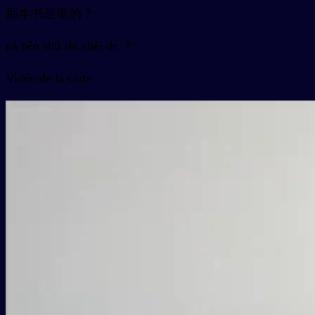
那本书是谁的？
nà běn shū shì shéi de ？
Vidéo de la carte