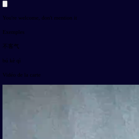
You're welcome, don't mention it
Exemples
不客气
bú kè qì
Vidéo de la carte