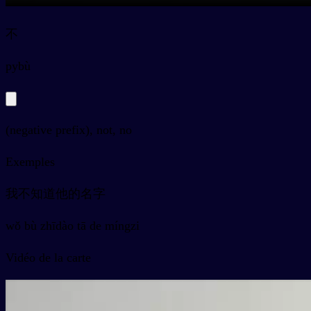
不
py
bù
(negative prefix), not, no
Exemples
我不知道他的名字
wǒ bù zhīdào tā de míngzi
Vidéo de la carte