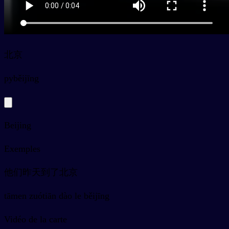
北京
py
běijīng
Beijing
Exemples
他们昨天到了北京
tāmen zuótiān dào le běijīng
Vidéo de la carte