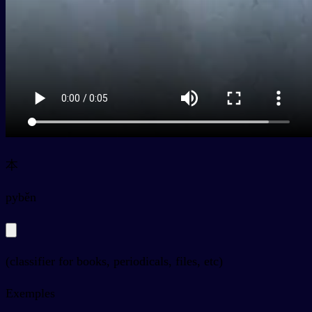
本
py
běn
(classifier for books, periodicals, files, etc)
Exemples