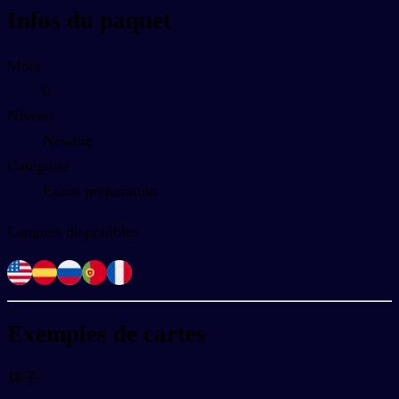
Infos du paquet
Mots
0
Niveau
Newbie
Catégorie
Exam preparation
Langues disponibles
Exemples de cartes
杯子