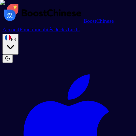
BoostChinese
Accueil
Fonctionnalités
Decks
Tarifs
FR