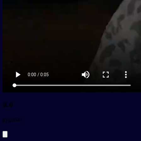
孤单
py
gūdān