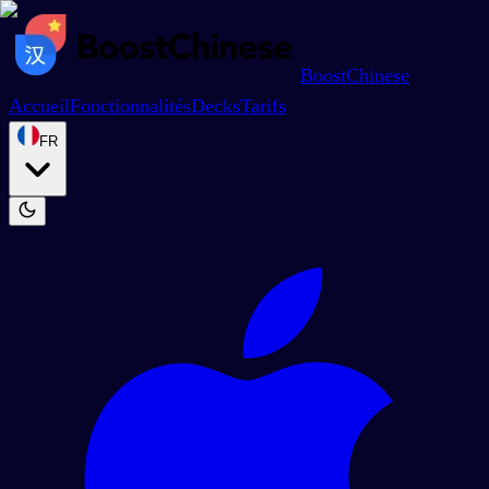
BoostChinese
Accueil
Fonctionnalités
Decks
Tarifs
FR