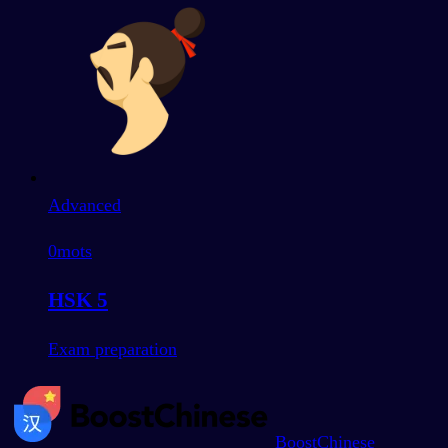
Advanced
0
mots
HSK 5
Exam preparation
BoostChinese