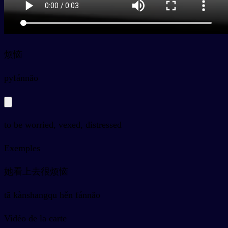
烦恼
py
fánnǎo
to be worried, vexed, distressed
Exemples
她看上去很烦恼
tā kànshangqu hěn fánnǎo
Vidéo de la carte