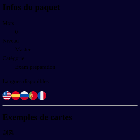
Infos du paquet
Mots
0
Niveau
Master
Catégorie
Exam preparation
Langues disponibles
Exemples de cartes
刮风