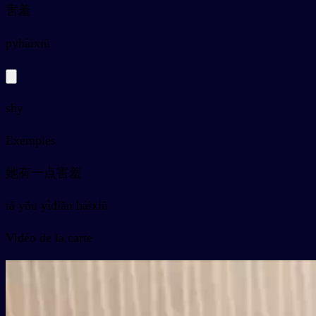
害羞
py
hàixiū
shy
Exemples
她有一点害羞
tā yǒu yìdiǎn hàixiū
Vidéo de la carte