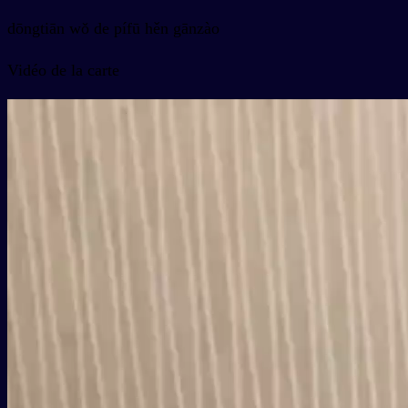
dōngtiān wǒ de pífū hěn gānzào
Vidéo de la carte