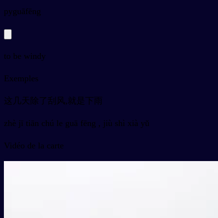
py
guāfēng
to be windy
Exemples
这几天除了刮风,就是下雨
zhè jī tiān chú le guā fēng , jiù shì xià yǔ
Vidéo de la carte