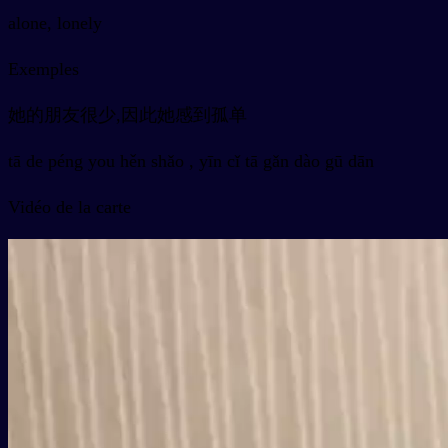
alone, lonely
Exemples
她的朋友很少,因此她感到孤单
tā de péng you hěn shǎo , yīn cǐ tā gǎn dào gū dān
Vidéo de la carte