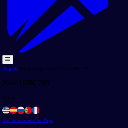
Paquets
/
Exam preparation
/
New HSK 789
New HSK 789
0
mots
Voir le paquet dans l'app