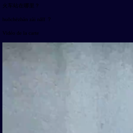
火车站在哪里？
huǒchēzhàn zài nǎlǐ ？
Vidéo de la carte