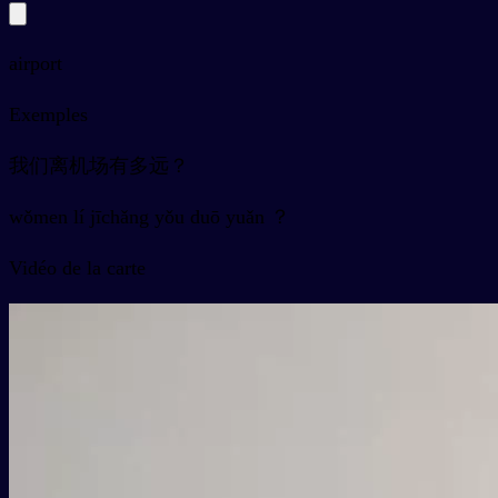
airport
Exemples
我们离机场有多远？
wǒmen lí jīchǎng yǒu duō yuǎn ？
Vidéo de la carte