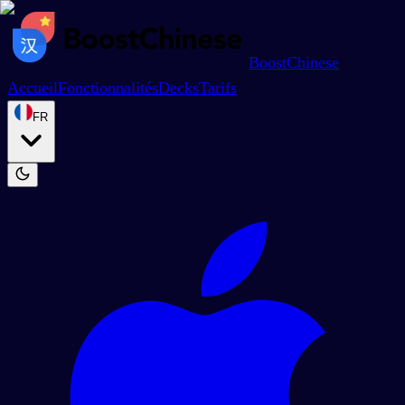
BoostChinese
Accueil
Fonctionnalités
Decks
Tarifs
FR