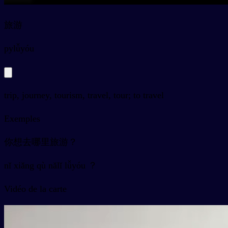
旅游
py
lǚyóu
trip, journey, tourism, travel, tour; to travel
Exemples
你想去哪里旅游？
nǐ xiǎng qù nǎlǐ lǚyóu ？
Vidéo de la carte