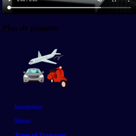
Plus de paquets
Intermediate
68
mots
Types of Transport