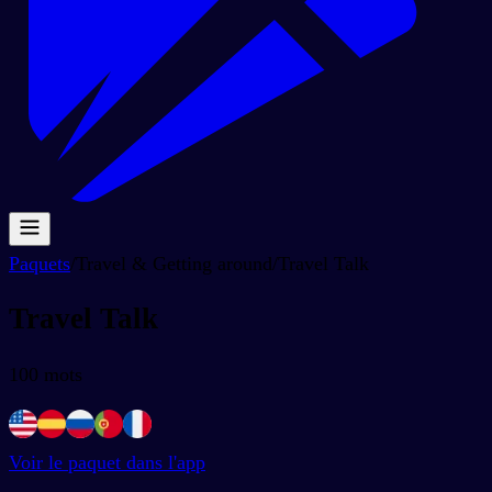
Paquets
/
Travel & Getting around
/
Travel Talk
Travel Talk
100
mots
Voir le paquet dans l'app