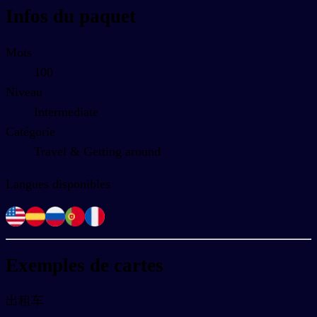
Infos du paquet
Mots
100
Niveau
Intermediate
Catégorie
Travel & Getting around
Langues disponibles
Exemples de cartes
出租车