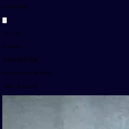
py
chūzūchē
taxi, cab
Exemples
我坐出租车回家
wǒ zuò chūzūchē huíjiā
Vidéo de la carte