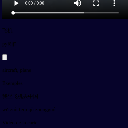
飞机
py
fēijī
aircraft, plane
Exemples
我坐飞机去中国
wǒ zuò fēijī qù zhōngguó
Vidéo de la carte