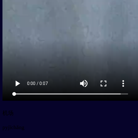
机场
py
jīchǎng