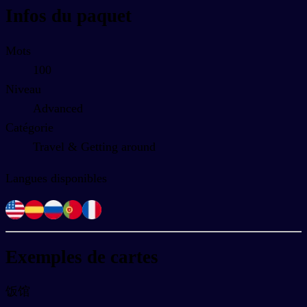
Infos du paquet
Mots
100
Niveau
Advanced
Catégorie
Travel & Getting around
Langues disponibles
Exemples de cartes
饭馆