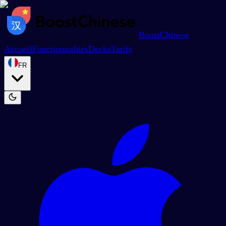
BoostChinese
Accueil
Fonctionnalités
Decks
Tarifs
FR