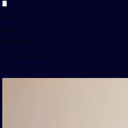
school
Exemples
我在学校工作
wǒ zài xuéxiào gōngzuò
Vidéo de la carte