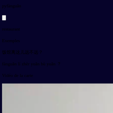
py
fànguǎn
restaurant
Exemples
饭馆离这儿远不远？
fànguǎn lí zhèr yuǎn bù yuǎn ？
Vidéo de la carte