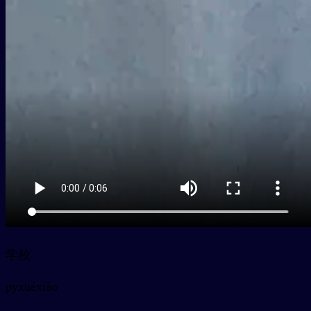
学校
py
xuéxiào