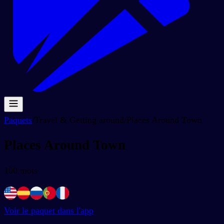
Paquets
/
Travel & Getting around
/
Places Around Town
Places Around Town
100
mots
Voir le paquet dans l'app