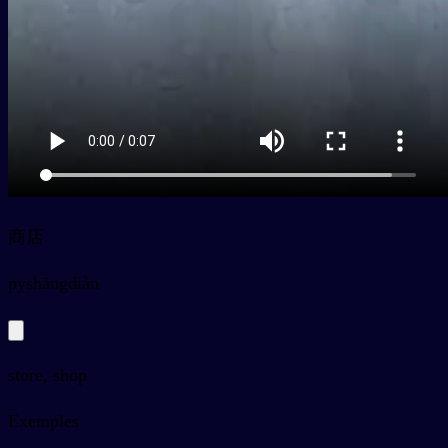
商店
py
shāngdiàn
store, shop
Exemples