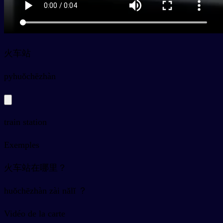
火车站
py
huǒchēzhàn
train station
Exemples
火车站在哪里？
huǒchēzhàn zài nǎlǐ ？
Vidéo de la carte