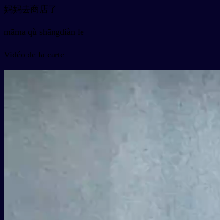
妈妈去商店了
māma qù shāngdiàn le
Vidéo de la carte