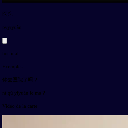
医院
py
yīyuàn
hospital
Exemples
你去医院了吗？
nǐ qù yīyuàn le ma？
Vidéo de la carte