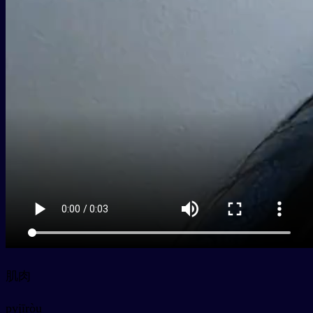
肌肉
py
jīròu