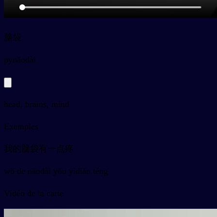
脑袋
py
nǎodài
head, brains, mind
Exemples
我的脑袋有一点疼
wǒ de nǎodài yǒu yìdiǎn téng
Vidéo de la carte