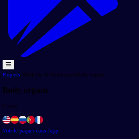
Paquets
/
Medicine & Healthcare
/
Body organs
Body organs
0
mots
Voir le paquet dans l'app