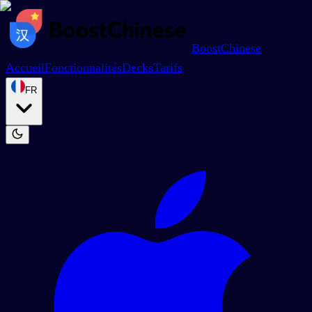
BoostChinese
Accueil
Fonctionnalités
Decks
Tarifs
FR