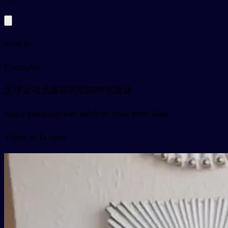
muscle
Exemples
足球运动员腿部的肌肉特别发达
zúqiú yùndòngyuán tuǐbù de jīròu tèbié fādá
Vidéo de la carte