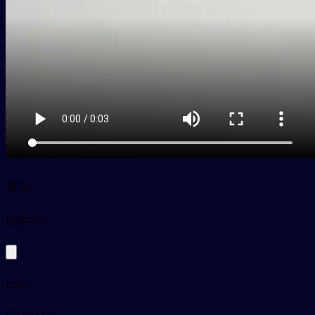
骨头
py
gǔtou
bone