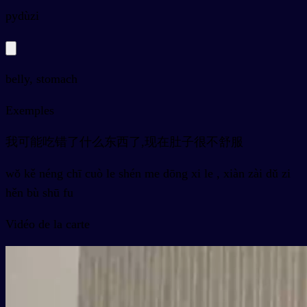
py
dùzi
belly, stomach
Exemples
我可能吃错了什么东西了,现在肚子很不舒服
wǒ kě néng chī cuò le shén me dōng xi le , xiàn zài dǔ zi
hěn bù shū fu
Vidéo de la carte