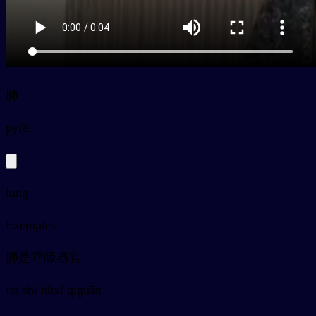
肺
py
fèi
lung
Exemples
肺是呼吸器官
fèi shì hūxī qìguān