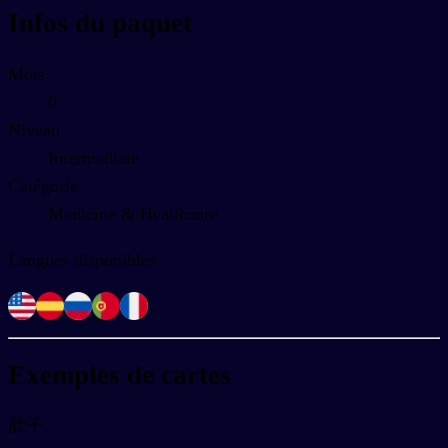
Infos du paquet
Mots
0
Niveau
Intermediate
Catégorie
Medicine & Healthcare
Langues disponibles
Exemples de cartes
肚子