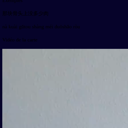
Exemples
那块骨头上没多少肉
nà kuài gǔtou shàng méi duōshǎo ròu
Vidéo de la carte