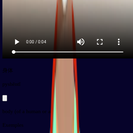
身体
py
shēntǐ
body (of a human or animal)
Exemples