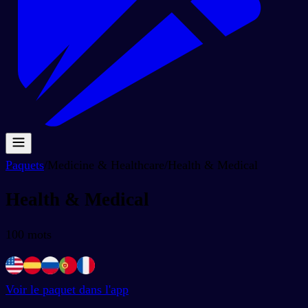
Paquets
/
Medicine & Healthcare
/
Health & Medical
Health & Medical
100
mots
Voir le paquet dans l'app