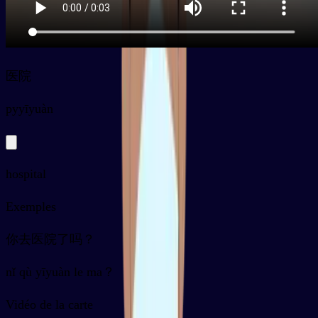
医院
py
yīyuàn
hospital
Exemples
你去医院了吗？
nǐ qù yīyuàn le ma？
Vidéo de la carte