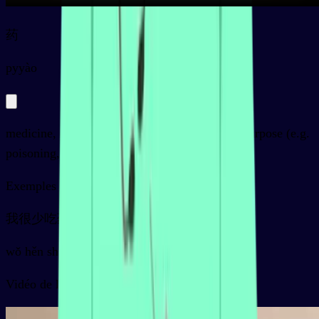
药
py
yào
medicine, drug, substance used for a specific purpose (e.g.
poisoning, explosion, fermenting)
Exemples
我很少吃药
wǒ hěn shǎo chīyào
Vidéo de la carte