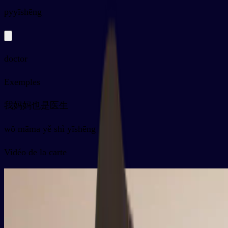
py
yīshēng
doctor
Exemples
我妈妈也是医生
wǒ māma yě shì yīshēng
Vidéo de la carte