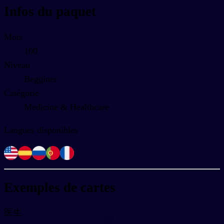
Infos du paquet
Mots
100
Niveau
Begginer
Catégorie
Medicine & Healthcare
Langues disponibles
Exemples de cartes
医生