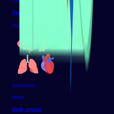
25
mots
Здоровье и медицина
Medicine & Healthcare
Intermediate
0
mots
Body organs