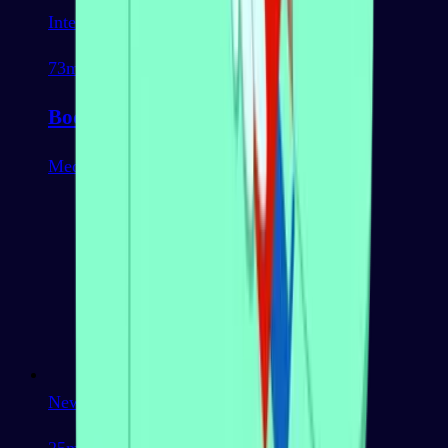
Intermediate
73
mots
Body Parts
Medicine & Healthcare
Newbie