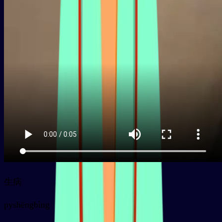
生病
py
shēngbìng