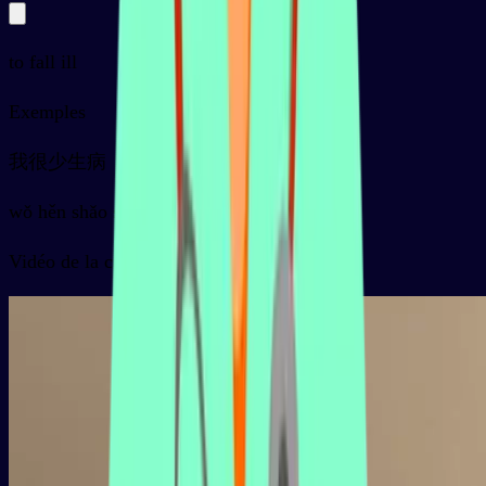
to fall ill
Exemples
我很少生病
wǒ hěn shǎo shēngbìng
Vidéo de la carte