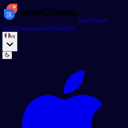
BoostChinese
Accueil
Fonctionnalités
Decks
Tarifs
FR