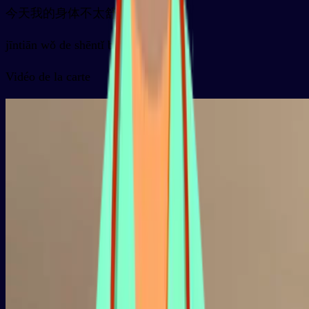
今天我的身体不太舒服
jīntiān wǒ de shēntǐ bú tài shūfu
Vidéo de la carte