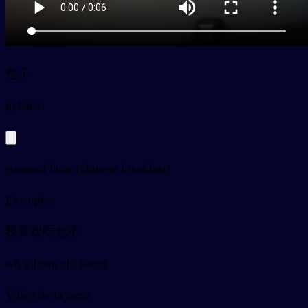
包子
py
bāozi
steamed buns (chinese breakfast)
Exemples
我喜欢吃包子
wǒ xǐhuan chī bāozi
Vidéo de la carte