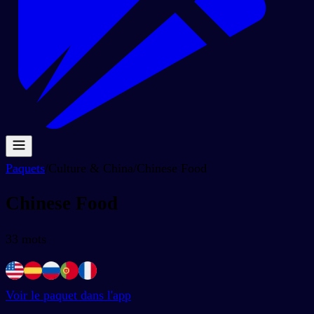
Paquets
/
Culture & China
/
Chinese Food
Chinese Food
33
mots
Voir le paquet dans l'app