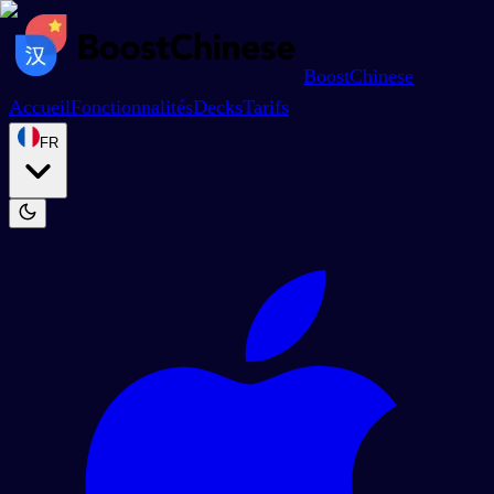
BoostChinese
Accueil
Fonctionnalités
Decks
Tarifs
FR