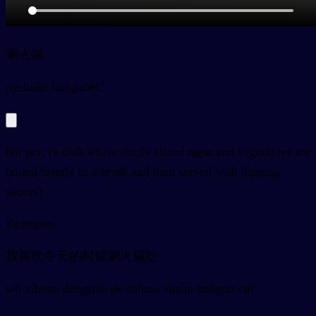
涮火锅
py
shuàn huǒguō#C
hot pot, (a dish where thinly sliced meat and vegetables are
boiled briefly in a broth and then served with dipping
sauces)
Exemples
我喜欢冬天的时候涮火锅吃
wǒ xǐhuan dōngtiān de shíhou shuàn huǒguō chī