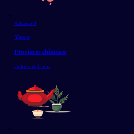
Advanced
33
mots
Provinces chinoises
Culture & China