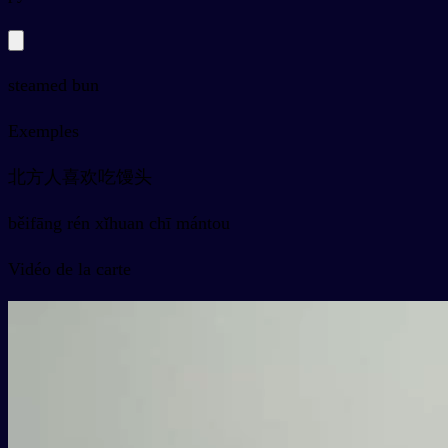
steamed bun
Exemples
北方人喜欢吃馒头
běifāng rén xǐhuan chī mántou
Vidéo de la carte