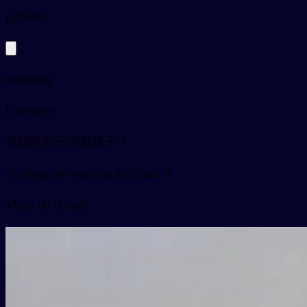
py
jiǎozi
dumpling
Exemples
你想吃包子还是饺子？
nǐ xiǎng chī bāozi háishi jiǎozi ？
Vidéo de la carte