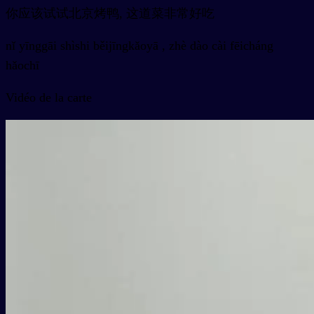
你应该试试北京烤鸭, 这道菜非常好吃
nǐ yīnggāi shìshi běijīngkǎoyā , zhè dào cài fēicháng
hǎochī
Vidéo de la carte