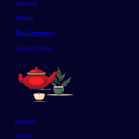
Advanced
100
mots
Tea Ceremony
Culture & China
Beginner
25
mots