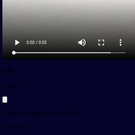
烤鸭
py
kǎoyā
Peking duck (typical chinese dish)
Exemples