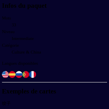
Infos du paquet
Mots
33
Niveau
Intermediate
Catégorie
Culture & China
Langues disponibles
Exemples de cartes
饺子