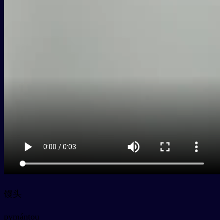
馒头
py
mántou