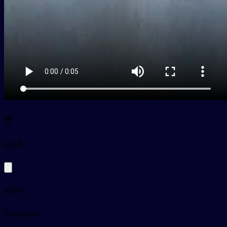
苦
py
kǔ
bitter
Exemples