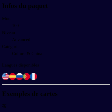
Infos du paquet
Mots
100
Niveau
Advanced
Catégorie
Culture & China
Langues disponibles
Exemples de cartes
茶