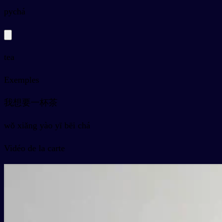
py
chá
tea
Exemples
我想要一杯茶
wǒ xiǎng yào yī bēi chá
Vidéo de la carte