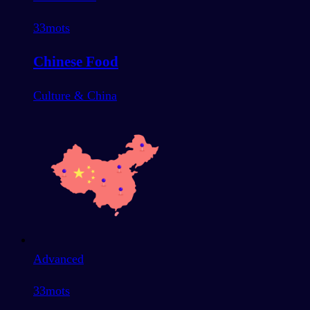
33
mots
Chinese Food
Culture & China
Advanced
33
mots