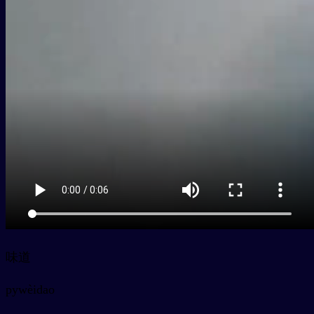
味道
py
wèidao