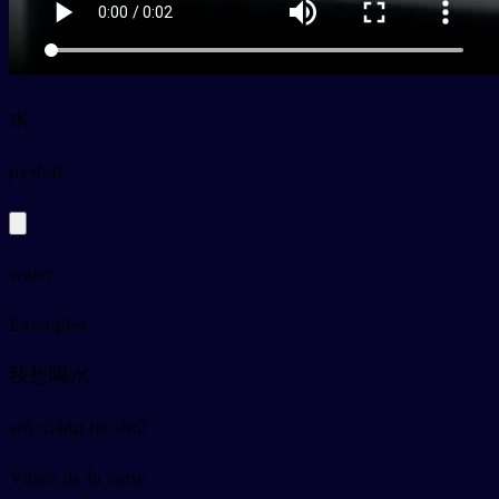
水
py
shuǐ
water
Exemples
我想喝水
wǒ xiǎng hē shuǐ
Vidéo de la carte