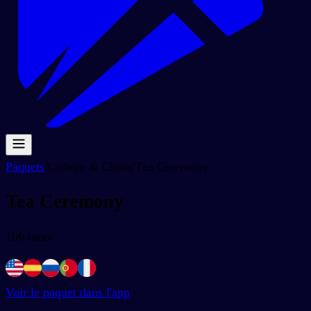
Paquets
/
Culture & China
/
Tea Ceremony
Tea Ceremony
100
mots
Voir le paquet dans l'app