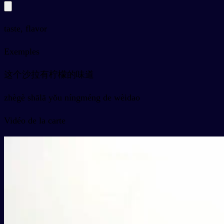
taste, flavor
Exemples
这个沙拉有柠檬的味道
zhègè shālā yǒu níngméng de wèidao
Vidéo de la carte