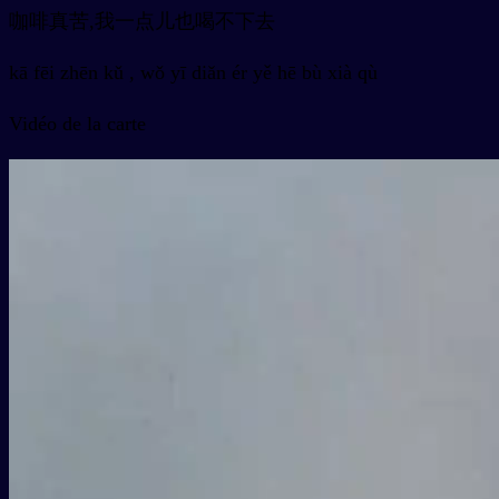
咖啡真苦,我一点儿也喝不下去
kā fēi zhēn kǔ , wǒ yī diǎn ér yě hē bù xià qù
Vidéo de la carte