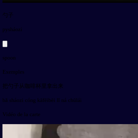
勺子
py
sháozi
spoon
Exemples
把勺子从咖啡杯里拿出来
bǎ sháozi cóng kāfēibēi lǐ ná chūlái
Vidéo de la carte