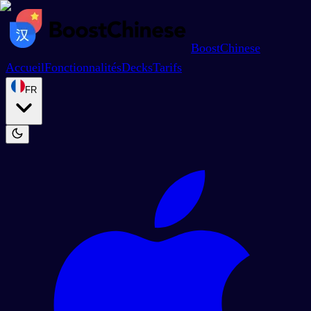
BoostChinese
Accueil
Fonctionnalités
Decks
Tarifs
FR