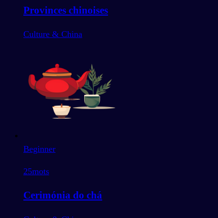
Provinces chinoises
Culture & China
Beginner
25
mots
Cerimónia do chá