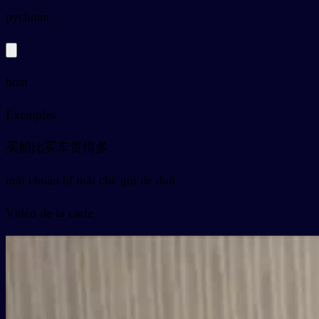
py
chuán
boat
Exemples
买船比买车贵得多
mǎi chuán bǐ mǎi chē guì de duō
Vidéo de la carte