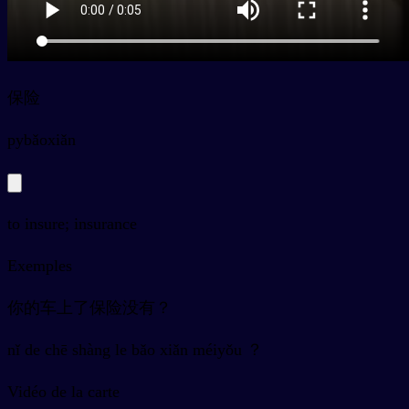
保险
py
bǎoxiǎn
to insure; insurance
Exemples
你的车上了保险没有？
nǐ de chē shàng le bǎo xiǎn méiyǒu ？
Vidéo de la carte