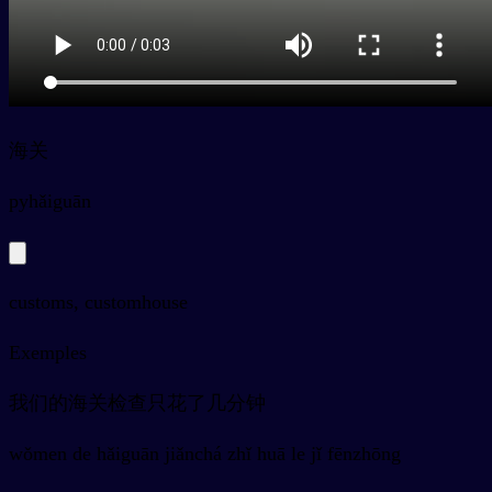
海关
py
hǎiguān
customs, customhouse
Exemples
我们的海关检查只花了几分钟
wǒmen de hǎiguān jiǎnchá zhǐ huā le jǐ fēnzhōng