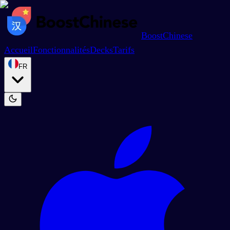
BoostChinese
Accueil
Fonctionnalités
Decks
Tarifs
FR