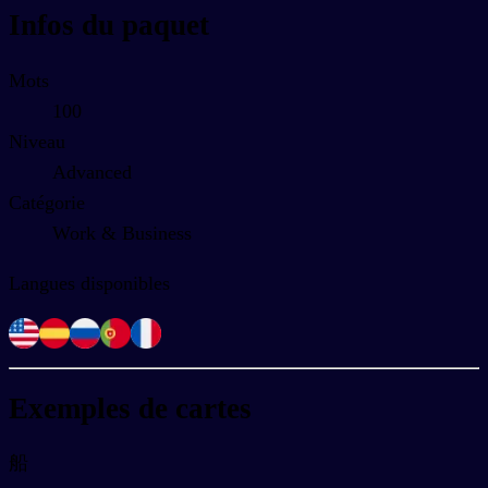
Infos du paquet
Mots
100
Niveau
Advanced
Catégorie
Work & Business
Langues disponibles
Exemples de cartes
船