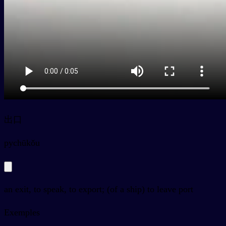
出口
py
chūkǒu
an exit, to speak, to export; (of a ship) to leave port
Exemples