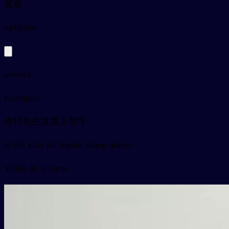
发票
py
fāpiào
invoice
Exemples
你得先在发票上签字
nǐ děi xiān zài fāpiào shàng qiānzì
Vidéo de la carte