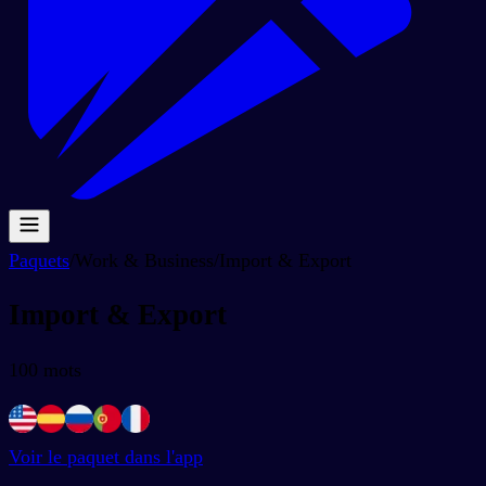
Paquets
/
Work & Business
/
Import & Export
Import & Export
100
mots
Voir le paquet dans l'app