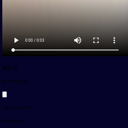
服务员
py
fúwùyuán
waiter, waitress
Exemples