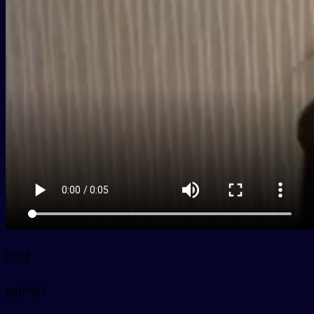
经理
py
jīnglǐ