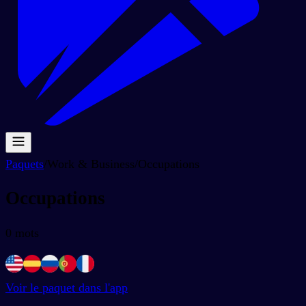
Paquets
/
Work & Business
/
Occupations
Occupations
0
mots
Voir le paquet dans l'app