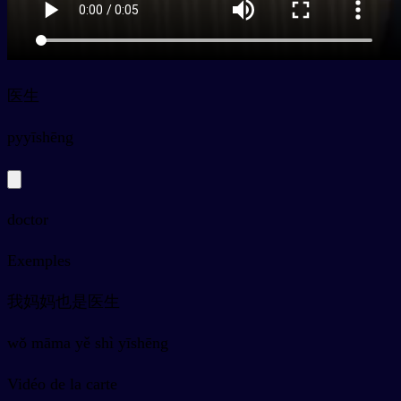
医生
py
yīshēng
doctor
Exemples
我妈妈也是医生
wǒ māma yě shì yīshēng
Vidéo de la carte