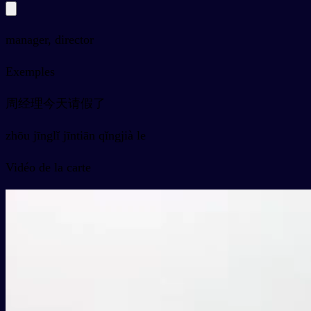
manager, director
Exemples
周经理今天请假了
zhōu jīnglǐ jīntiān qǐngjià le
Vidéo de la carte