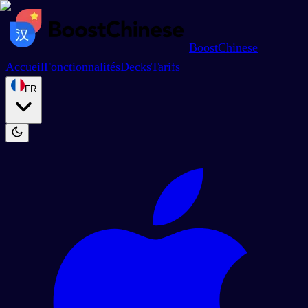
BoostChinese
Accueil
Fonctionnalités
Decks
Tarifs
FR