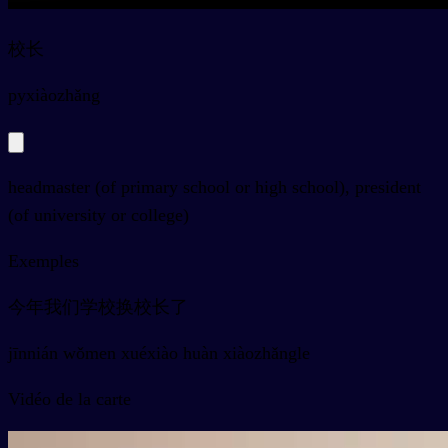
校长
py
xiàozhǎng
headmaster (of primary school or high school), president
(of university or college)
Exemples
今年我们学校换校长了
jīnnián wǒmen xuéxiào huàn xiàozhǎngle
Vidéo de la carte