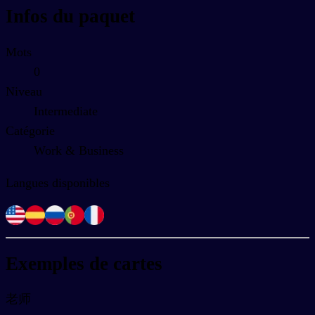
Infos du paquet
Mots
0
Niveau
Intermediate
Catégorie
Work & Business
Langues disponibles
Exemples de cartes
老师