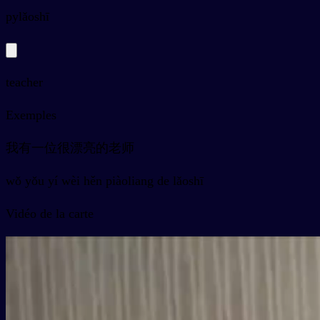
py
lǎoshī
teacher
Exemples
我有一位很漂亮的老师
wǒ yǒu yí wèi hěn piàoliang de lǎoshī
Vidéo de la carte