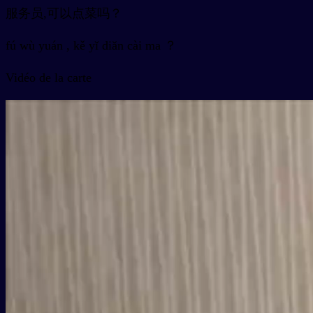
服务员,可以点菜吗？
fú wù yuán , kě yǐ diǎn cài ma ？
Vidéo de la carte