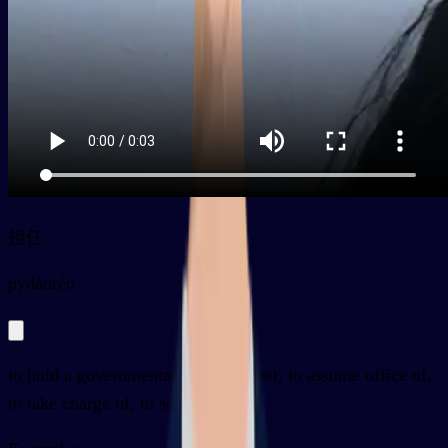
担任
py
dānrèn
to hold a governmental office or post, to assume office of,
to take charge of, to serve as