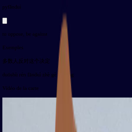
py
fǎnduì
to oppose, be against
Exemples
多数人反对这个决定
duōshù rén fǎnduì zhè gè juédìng
Vidéo de la carte