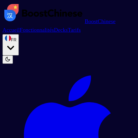
BoostChinese
Accueil
Fonctionnalités
Decks
Tarifs
FR