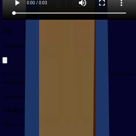
革命
py
gémìng
to revolt (against somebody or something), to revolutionize
(something); revolution, radical change
Exemples
我们要说服他们去参加革命
wǒmen yào shuōfú tāmen qù cānjiā gémìng