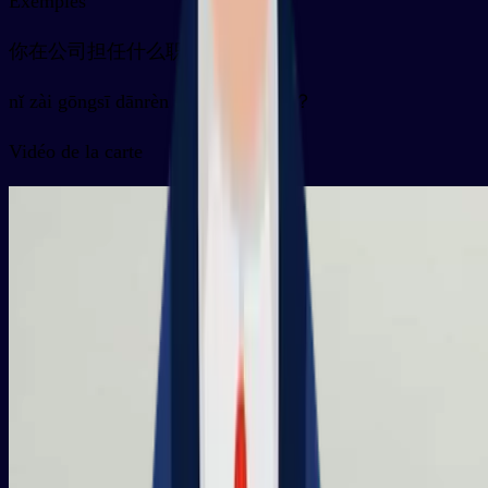
Exemples
你在公司担任什么职务？
nǐ zài gōngsī dānrèn shénme zhíwù ？
Vidéo de la carte