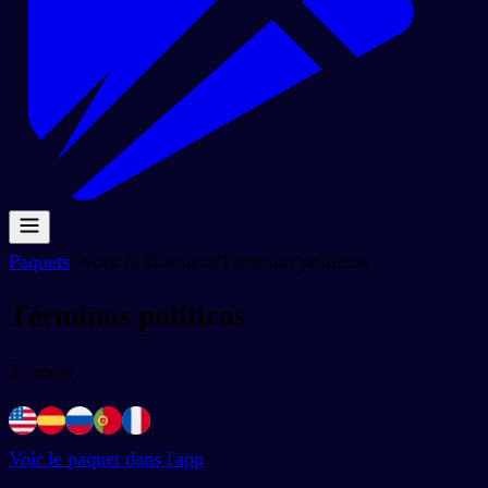
Paquets
/
Work & Business
/
Términos políticos
Términos políticos
25
mots
Voir le paquet dans l'app