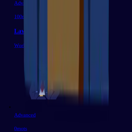
Advanced
100
mots
Law
Work & Business
Advanced
0
mots