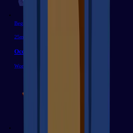
Beginner
25
mots
Occupations
Work & Business