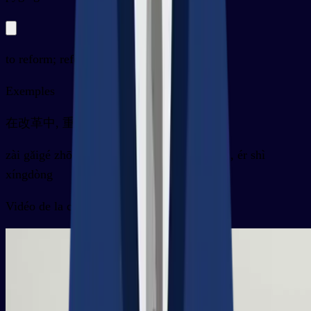
to reform; reform
Exemples
在改革中, 重要的不是言论, 而是行动
zài gǎigé zhōng , zhòngyào de bùshì yánlùn , ér shì
xíngdòng
Vidéo de la carte