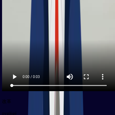
改革
py
gǎigé