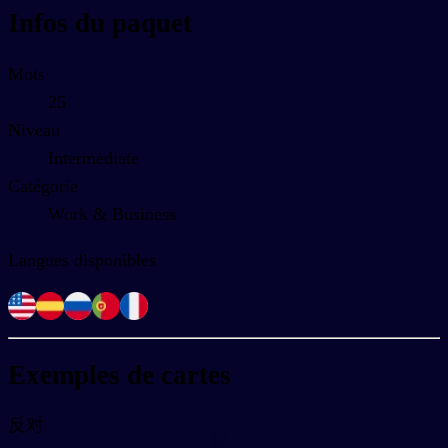
Infos du paquet
Mots
25
Niveau
Intermediate
Catégorie
Work & Business
Langues disponibles
Exemples de cartes
反对