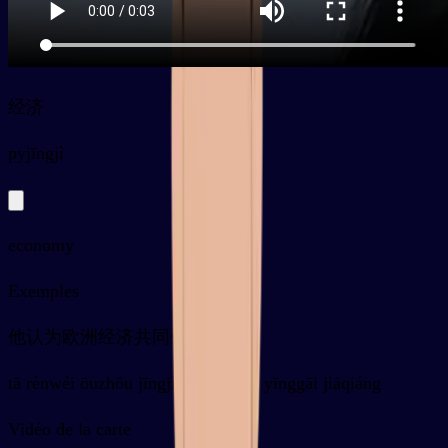
经济
py
jīngjì
economy
Exemples
他认为欧洲经济共同体应该加强
tā rènwéi ōuzhōu jīngjì gòngtóngtǐ yīnggāi jiāqiáng
Vidéo de la carte