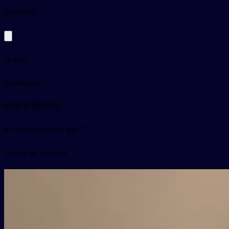
py
pǎobù
to run
Exemples
你喜欢跑步吗？
nǐ xǐhuan pǎobù ma ？
Vidéo de la carte