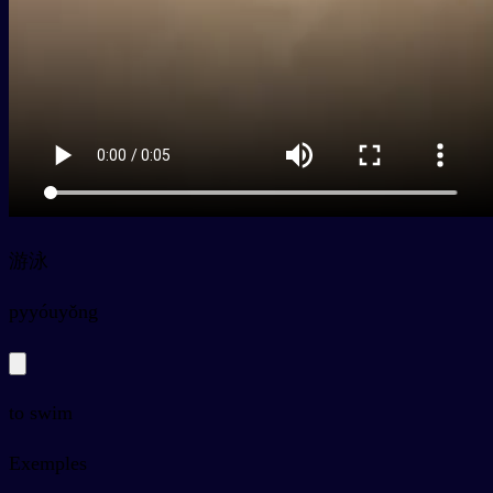
游泳
py
yóuyǒng
to swim
Exemples