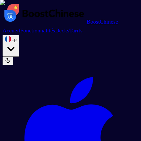
BoostChinese
Accueil
Fonctionnalités
Decks
Tarifs
FR