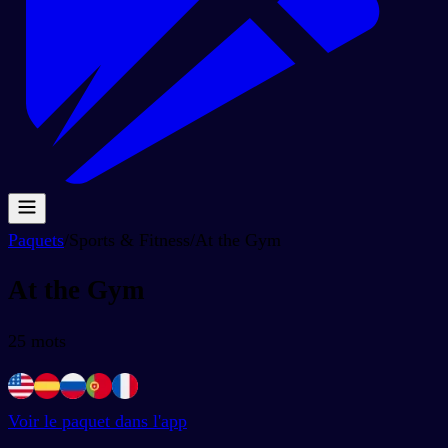
Paquets
/
Sports & Fitness
/
At the Gym
At the Gym
25
mots
Voir le paquet dans l'app