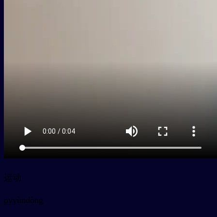
运动
py
yùndòng