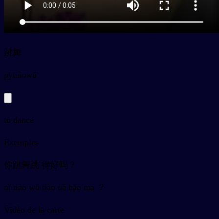
跳舞
py
tiàowǔ
to dance
Exemples
你跳舞跳 得好吗？
nǐ tiào wǔ tiào dé hǎo ma ？
Vidéo de la carte