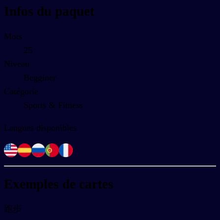
Infos du paquet
Mots
25
Niveau
Begginer
Catégorie
Sports & Fitness
Langues disponibles
Exemples de cartes
跑步