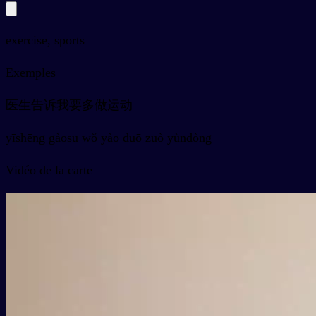
exercise, sports
Exemples
医生告诉我要多做运动
yīshēng gàosu wǒ yào duō zuò yùndòng
Vidéo de la carte