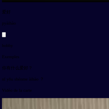
爱好
py
àihào
hobby
Exemples
你有什么爱好？
nǐ yǒu shénme àihào ？
Vidéo de la carte