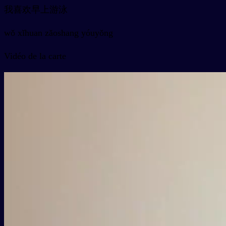
我喜欢早上游泳
wǒ xǐhuan zǎoshang yóuyǒng
Vidéo de la carte