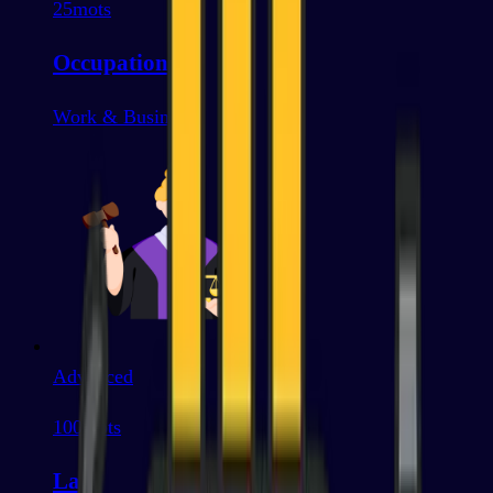
25
mots
Occupations
Work & Business
Advanced
100
mots
Law