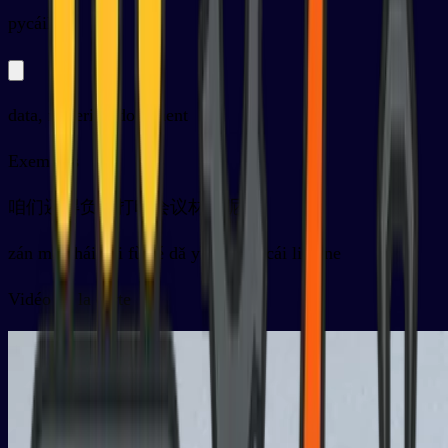
py
cáiliào
data, material, document
Exemples
咱们还得负责打印会议材料呢
zán men hái děi fù zé dǎ yìn huì yì cái liào ne
Vidéo de la carte