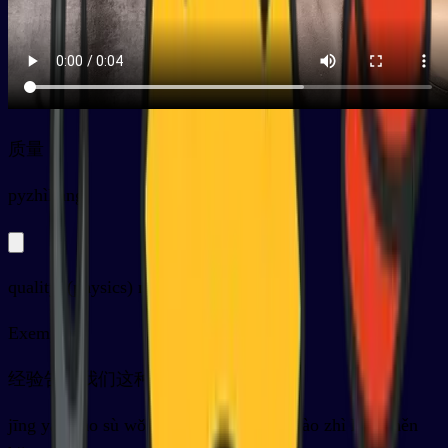
质量
py
zhìliàng
quality, (physics) mass
Exemples
经验告诉我们这种材料质量很好
jīng yàn gào sù wǒ mén zhè zhǒng cái liào zhì liàng hěn