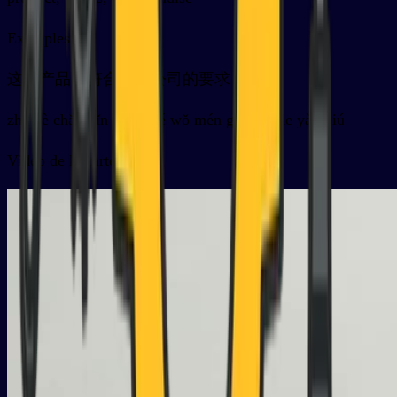
Exemples
这个产品不符合我们公司的要求
zhè gè chǎn pǐn bù fú hé wǒ mén gōng sī de yào qiú
Vidéo de la carte