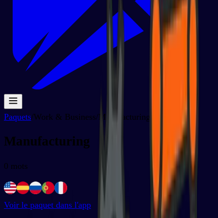
Paquets
/
Work & Business
/
Manufacturing
Manufacturing
0
mots
Voir le paquet dans l'app