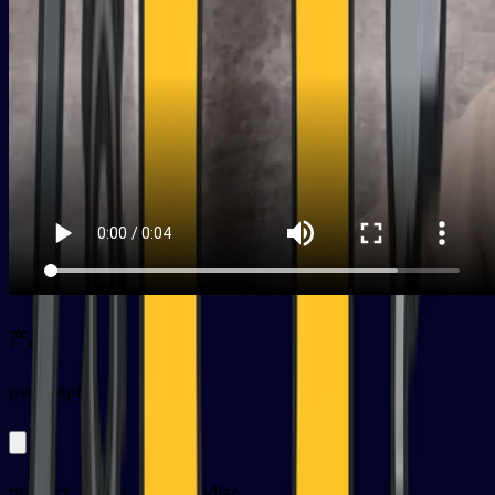
产品
py
chǎnpǐn
product, goods, merchandise