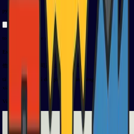
py
chǎnshēng
to produce, to give rise to
Exemples
他的行为会对公司产生不好的影响
tā de háng wéi huì duì gōng sī chǎn shēng bù hǎo de yǐng
xiǎng
Vidéo de la carte