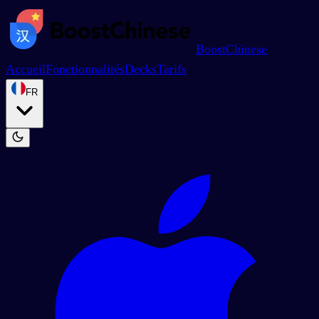
BoostChinese
Accueil
Fonctionnalités
Decks
Tarifs
FR