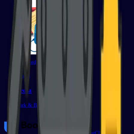
Advanced
79
mots
Media
Work & Business
BoostChinese