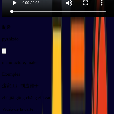
制造
py
zhìzào
manufacture, make
Exemples
这家工厂制造鞋子
zhè jiā gōng chǎng zhì zào xié zi
Vidéo de la carte