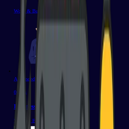
Work & Business
Advanced
0
mots
Business
Work & Business