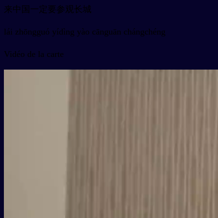
来中国一定要参观长城
lái zhōngguó yídìng yào cānguān chángchéng
Vidéo de la carte