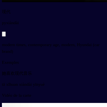
现代
py
xiàndài
modern times, contemporary age, modern, Hyundai (car
brand)
Exemples
她喜欢现代音乐
tā xǐhuan xiàndài yīnyuè
Vidéo de la carte