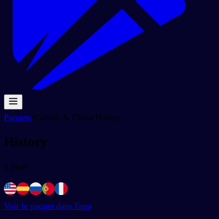
Paquets
/
Culture & China
/
History
History
0
mots
Voir le paquet dans l'app