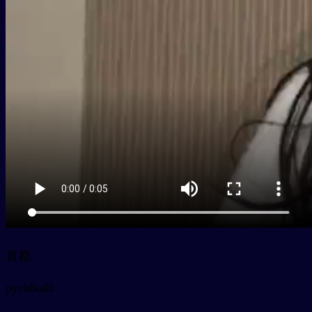
首都
py
shǒudū