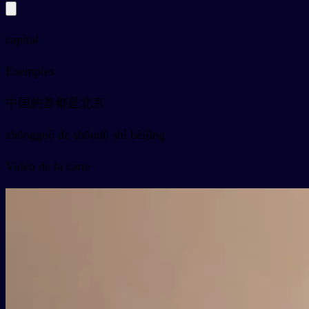
capital
Exemples
中国的首都是北京
zhōngguó de shǒudū shì běijīng
Vidéo de la carte