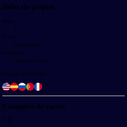
Infos du paquet
Mots
0
Niveau
Intermediate
Catégorie
Culture & China
Langues disponibles
Exemples de cartes
历史