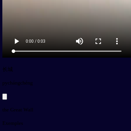
长城
py
chángchéng
the Great Wall
Exemples