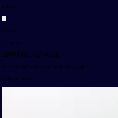
py
lìshǐ
history
Exemples
这段历史我们一定不能忘记
zhè duàn lìshǐ wǒmen yídìng bùnéng wàngjì
Vidéo de la carte