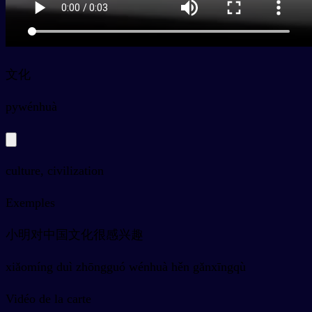
文化
py
wénhuà
culture, civilization
Exemples
小明对中国文化很感兴趣
xiǎomíng duì zhōngguó wénhuà hěn gǎnxīngqù
Vidéo de la carte