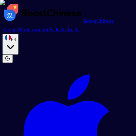
BoostChinese
Accueil
Fonctionnalités
Decks
Tarifs
FR