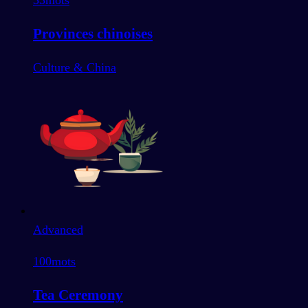
33
mots
Provinces chinoises
Culture & China
Advanced
100
mots
Tea Ceremony