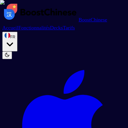
BoostChinese
Accueil
Fonctionnalités
Decks
Tarifs
FR