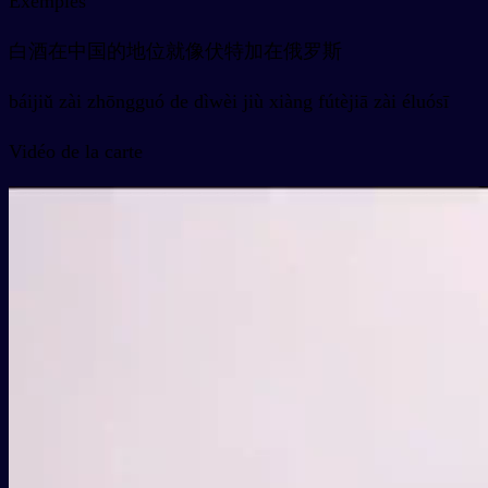
Exemples
白酒在中国的地位就像伏特加在俄罗斯
báijiǔ zài zhōngguó de dìwèi jiù xiàng fútèjiā zài éluósī
Vidéo de la carte