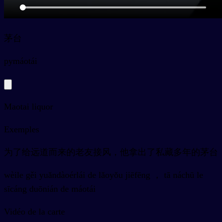
茅台
py
máotái
Maotai liquor
Exemples
为了给远道而来的老友接风，他拿出了私藏多年的茅台
wèile gěi yuǎndàoérlái de lǎoyǒu jiēfēng ， tā náchū le
sīcáng duōnián de máotái
Vidéo de la carte