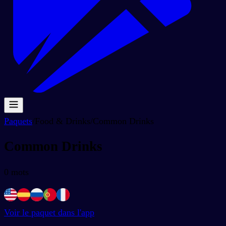
Paquets
/
Food & Drinks
/
Common Drinks
Common Drinks
0
mots
Voir le paquet dans l'app