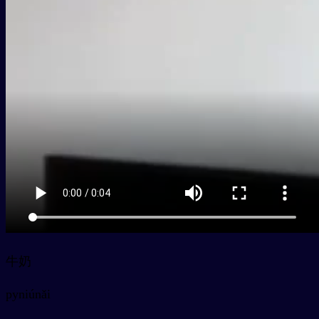
牛奶
py
niúnǎi