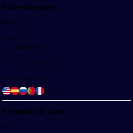
Infos du paquet
Mots
0
Niveau
Intermediate
Catégorie
Food & Drinks
Langues disponibles
Exemples de cartes
茶