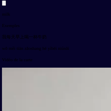
milk
Exemples
我每天早上喝一杯牛奶
wǒ měi tiān zǎoshang hē yìbēi niúnǎi
Vidéo de la carte