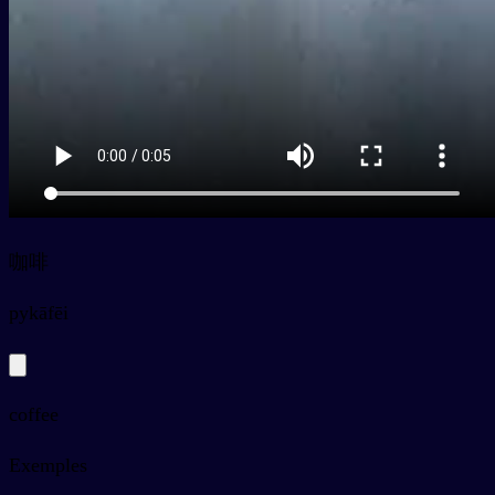
咖啡
py
kāfēi
coffee
Exemples