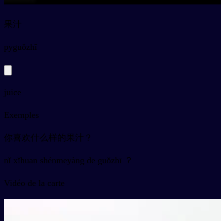
果汁
py
guǒzhī
juice
Exemples
你喜欢什么样的果汁？
nǐ xǐhuan shénmeyàng de guǒzhī ？
Vidéo de la carte