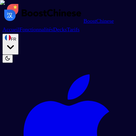
BoostChinese
Accueil
Fonctionnalités
Decks
Tarifs
FR