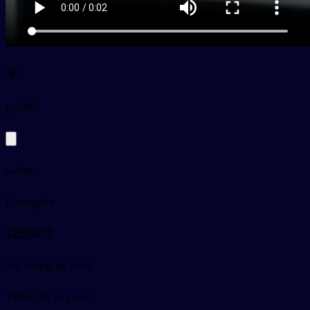
水
py
shuǐ
water
Exemples
我想喝水
wǒ xiǎng hē shuǐ
Vidéo de la carte