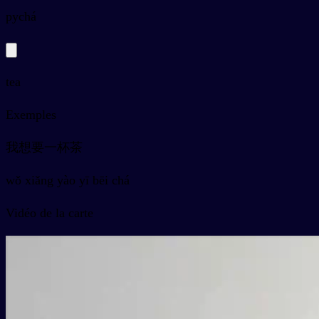
py
chá
tea
Exemples
我想要一杯茶
wǒ xiǎng yào yī bēi chá
Vidéo de la carte