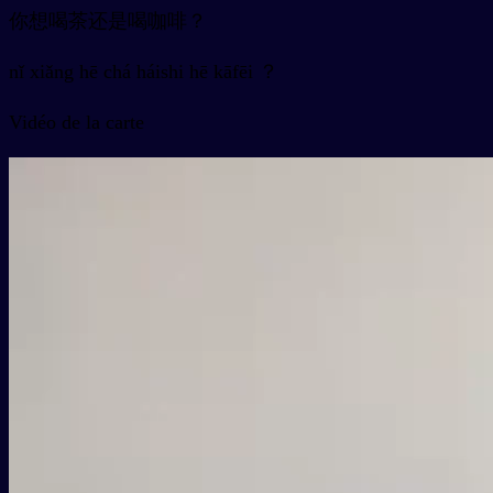
你想喝茶还是喝咖啡？
nǐ xiǎng hē chá háishi hē kāfēi ？
Vidéo de la carte